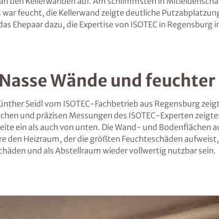
n den Kellerwänden auf. Am schlimmsten in Mitleidenschaft
 war feucht, die Kellerwand zeigte deutliche Putzabplatzun
 das Ehepaar dazu, die Expertise von ISOTEC in Regensburg
 Nasse Wände und feuchter
nther Seidl vom ISOTEC-Fachbetrieb aus Regensburg zeigten
chen und präzisen Messungen des ISOTEC-Experten zeigten: D
Seite ein als auch von unten. Die Wand- und Bodenflächen 
re den Heizraum, der die größten Feuchteschäden aufweis
schäden und als Abstellraum wieder vollwertig nutzbar sein.