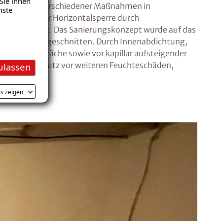
Sie ihnen
 Kombination verschiedener Maßnahmen in
nste
de mit einer Horizontalsperre durch
ng bearbeitet. Das Sanierungskonzept wurde auf das
Regensburg zugeschnitten. Durch Innenabdichtung,
er die Wandfläche sowie vor kapillar aufsteigender
 nur den Schutz vor weiteren Feuchteschäden,
ulassen
ls zeigen