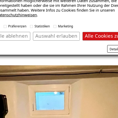
formationen möglicherweise mit weiteren Daten zusammen, die 
is Regensburg erfolgte durch eine sorgfältig abgestimmte
reitgestellt haben oder die sie im Rahmen Ihrer Nutzung der Die
en eine Innenabdichtung, während die innenliegenden Wän
sammelt haben. Weitere Infos zu Cookies finden Sie in unseren
atenschutzhinweisen
.
en des Heizraums wurde im Zuge einer Kellerbodensanieru
e individuellen Anforderungen des Ehepaars im Landkreis 
Präferenzen
Statistiken
Marketing
nwesen effektiv vor seitlich eindringender Feuchtigkeit üb
Diese ganzheitliche Herangehensweise gewährleistet nicht
lle ablehnen
Auswahl erlauben
Alle Cookies z
chen Aufwertung des Heizraums bei.
Detai