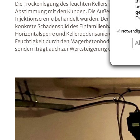
In
Die Trockenlegung des feuchten Kellers im Landkre
be
Abstimmung mit den Kunden. Die Außenwände erhielt
ge
D
Injektionscreme behandelt wurden. Der gesamte Bod
konkrete Schadensbild des Einfamilienhauses und di
Notwendig
Horizontalsperre und Kellerbodensanierung wird das A
Feuchtigkeit durch den Magerbetonboden geschützt. 
A
sondern trägt auch zur Wertsteigerung und ästhetis