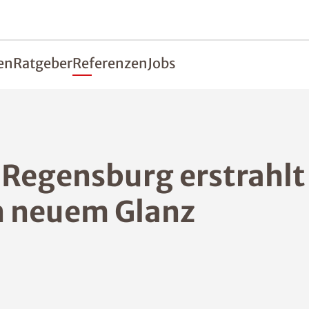
en
Ratgeber
Referenzen
Jobs
s Regensburg erstrahlt
n neuem Glanz