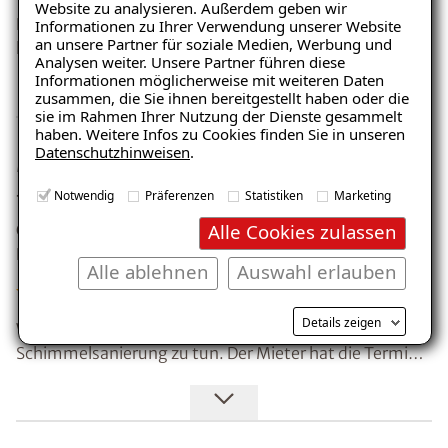
Website zu analysieren. Außerdem geben wir
Herr Seidl hat eine ganz tolle Mannschaft. A vom
Informationen zu Ihrer Verwendung unserer Website
an unsere Partner für soziale Medien, Werbung und
handwerklichen und B von der guten Vorbereitung der
Analysen weiter. Unsere Partner führen diese
Sanierung. Ich habe lieber ein bisschen mehr gezahlt
Informationen möglicherweise mit weiteren Daten
und dafür langfristig Ruhe, zumal Isotec kurzfristig zur
zusammen, die Sie ihnen bereitgestellt haben oder die
sie im Rahmen Ihrer Nutzung der Dienste gesammelt
Verfügung stand. Herr Seidl hat verschiedene
haben. Weitere Infos zu Cookies finden Sie in unseren
Lösungen vorgeschlagen, auch kleinere und dabei über
Datenschutzhinweisen
.
Mieter zufrieden, obwohl Sanierung
Vor- und Nachteile aufgeklärt.
teuer war.
Notwendig
Präferenzen
Statistiken
Marketing
Alle Cookies zulassen
Ort: 92237 Sulzbach-Rosenberg
Kunde: Herr . F.
Alle ablehnen
Auswahl erlauben
Details zeigen
Wir als Vermieter hatten relativ wenig mit der
Schimmelsanierung zu tun. Der Mieter hat die Termine
mit Isotec eigenständig abgesprochen und mir im
Rücklauf ein positives Feedback gegeben. Klar, ich fand
es teuer, aber die Zufriedenheit der Mieter liegt mir am