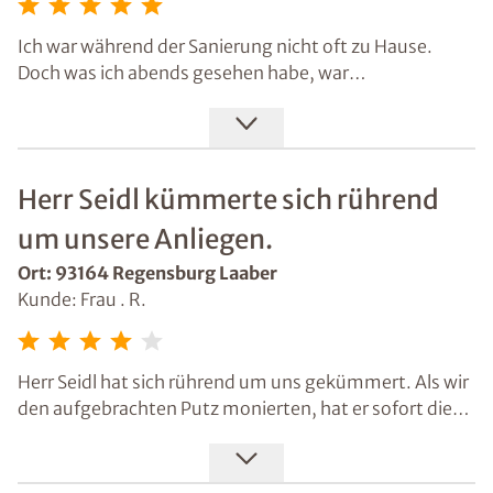
Ich war während der Sanierung nicht oft zu Hause.
Doch was ich abends gesehen habe, war
beeindruckend. Ich konnte täglich die Fortschritte im
Keller sehen. Außerdem eine lobenswerte
Baustellenführung - sauber und akkurat!
Herr Seidl kümmerte sich rührend
um unsere Anliegen.
Ort: 93164 Regensburg Laaber
Kunde: Frau . R.
Herr Seidl hat sich rührend um uns gekümmert. Als wir
den aufgebrachten Putz monierten, hat er sofort die
Wand neu verputzen lassen. Isotec ist in auch sofern
eine gute Empfehlung, wenn man allein die
Kundenbetreuung und den Einsatz der Mitarbeiter