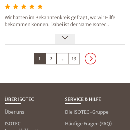
Wir hatten im Bekanntenkreis gefragt, wo wir Hilfe
bekommen können. Dabei ist der Name Isotec
gefallen. Sehr zufrieden waren wir mit der Beratung
und dem Ausführendem, er hat pausenlos und gut
gearbeitet. Als er die Lüfter abgeholt hat, sagte er uns,
dass alles gut getrocknet sei.
1
2
...
13
ÜBER ISOTEC
SERVICE & HILFE
Über uns
Die ISOTEC-Gruppe
ISOTEC
Häufige Fragen (FAQ)