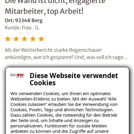
Die Wand ist dicht, engagierte
Mitarbeiter, top Arbeit!
Ort: 92348 Berg
Kunde: Frau . G.
Als der Wetterbericht starke Regenschauer
ankündigte, war ich gespannt! Und, was soll ich sagen,
die Wand ist dicht! Ich war von der Art und Weise, wie
die Abdichtung erfolgen sollte, sofort überzeugt.
Diese Webseite verwendet
Isotec hat zwei engagierte, fröhliche Mitarbeiter
Cookies
geschickt, da saß jeder Handschlag!
Tolle Mannschaft, gute Lösungen
Wir verwenden Cookies, um Ihnen ein optimales
Webseiten-Erlebnis zu bieten. Mit der Auswahl “Alle
und Vorbereitung.
Cookies zulassen” erlauben Sie die Verwendung von
Cookies, Pixeln, Tags und ähnlichen Technologien.
Ort: 93049 Regensburg
Dazu zählen Cookies, die notwendig für den Betrieb
Kunde: Herr . H.
der Seite sind, um Inhalte und Anzeigen zu
personalisieren, Funktionen für soziale Medien
anbieten zu können und die Zugriffe auf unsere