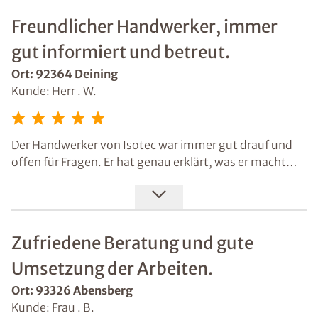
betrachtet.
Freundlicher Handwerker, immer
gut informiert und betreut.
Ort: 92364 Deining
Kunde: Herr . W.
Der Handwerker von Isotec war immer gut drauf und
offen für Fragen. Er hat genau erklärt, was er macht
und mich informiert, wann er kommt, wann er geht.
Auch Herrn Seidl möchte ich erwähnen, er hat die
Sache hervorragend betreut und während der
Abdichtungsarbeiten an der Garage immer wieder
Zufriedene Beratung und gute
nach dem rechten geschaut!
Umsetzung der Arbeiten.
Ort: 93326 Abensberg
Kunde: Frau . B.