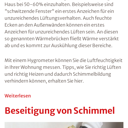
k
Die Sporen von
Schimmelpilzen
sind fester
Bestandteil
unserer Natur
und bewegen
sich
allgegenwärtig
in der Luft. Nicht
alle
Schimmelpilze
sind für uns
gefährlich, doch