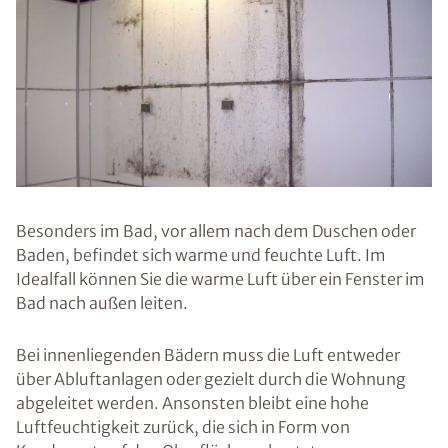
Gibt es
gesund
heitlich
e
Risiken?
Schimmel kann