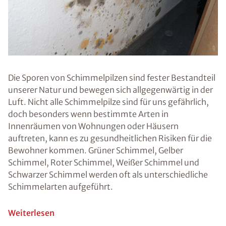
Abdichtungssys
teme Ottsen -
Plön
Ratgeber
Schimmel
Probleme
Tipps
Schimmel im Bad
Prävention von
Schimmel
Was ist Fogging?
Beseitigung von
Schimmel
Gesundheitliche
Risiken durch
Schimmel
Schimmelpilz
vermeiden: 5