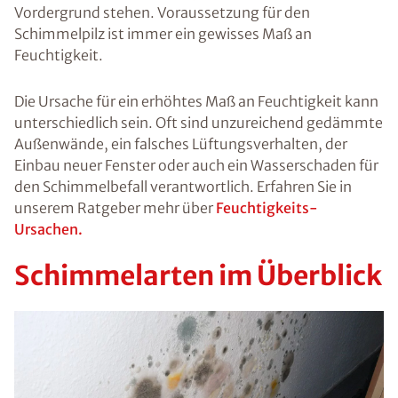
potentielles
Gesundheitsri
siko für die
Bewohner. In
diesem
Ratgeber
finden Sie alle
Informationen
und Tipps rund
um das Thema
Schimmel und
wann Sie
Schimmel
selbst
entfernen
können.