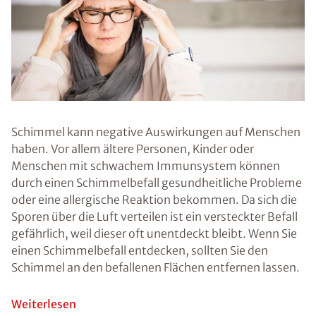
immer ein
gewisses Maß
an Feuchtigkeit.
Die Ursache für
ein erhöhtes
Maß an
Feuchtigkeit
kann
unterschiedlich
sein. Oft sind
unzureichend
gedämmte
Außenwände,
ein falsches
Lüftungsverhalt
en, der Einbau
neuer Fenster