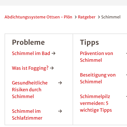
Raum
Plön
Schimmelpilze
begegnen uns
allerorts und
jederzeit, denn
sie sind ein
natürlicher
Bestandteil
unserer
Umwelt.
Darum sind die
Sporen des
Schimmelpilze
s auch beinahe