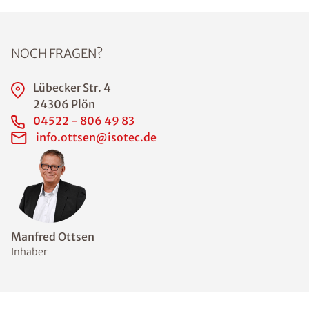
einzuhalten.
Beispielsweise
sind
"schwitzende
Fenster" ein
erstes
Anzeichen für
ein
unzureichendes
Lüftungsverhalt
en. Auch
feuchte Ecken
an den
Außenwänden
können ein
erstes
Anzeichen für
unzureichendes
Lüften sein. An