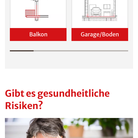
Viele Haushalte
in Deutschland
haben mit von
Schimmel
befallenen
Stellen zu
kämpfen. Für
eine langfristige
Entfernung des
Schimmelpilzes
sollte stets eine
genaue
Identifizierung
der Ursache im
Vordergrund
stehen.
Voraussetzung
für den
Schimmelpilz ist