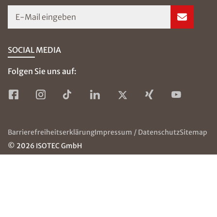
richtig Heizen
und dadurch
Schimmelbildun
g verhindern
können,
erhalten Sie hier.
Weiterlesen
Beseitig
ung von
Schimm
el