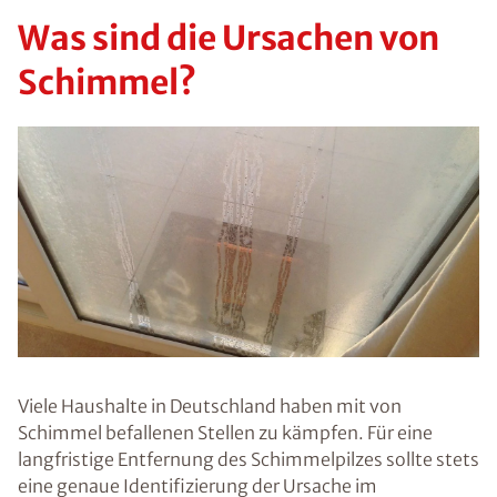
überall zu
finden, auch in
Gebäuden und
Wohnräumen
in Plön. In
geringen
Mengen sind
sie harmlos –
übersteigt
jedoch die
Konzentration
an
Schimmelpilzs
poren ein
bestimmtes
Maß, besteht
ein