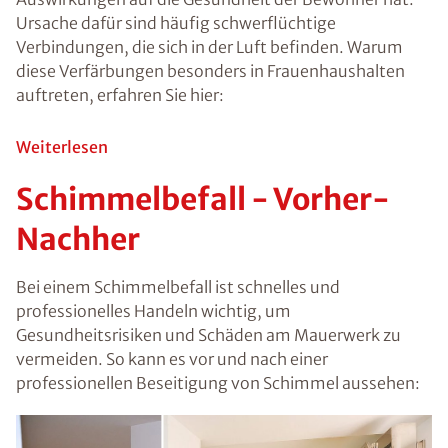
sich die Sporen
über die Luft
verteilen ist ein
versteckter
Befall
gefährlich, weil
dieser oft
unentdeckt
bleibt. Wenn Sie
einen
Schimmelbefall
entdecken,
sollten Sie den
Schimmel an
den befallenen
Flächen
entfernen
lassen.