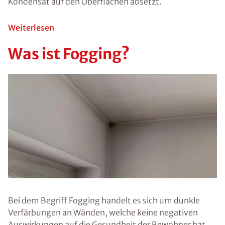
negative
Auswirkungen
auf Menschen
haben. Vor
allem ältere
Personen,
Kinder oder
Menschen mit
schwachem
Immunsystem
können durch
einen
Schimmelbefall
gesundheitliche
Probleme oder
eine allergische
Reaktion
bekommen. Da