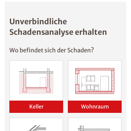
wichtige Tipps
Schimmel im
Schlafzimmer
Was
sind die
Ursache
n von
Schimm
el?