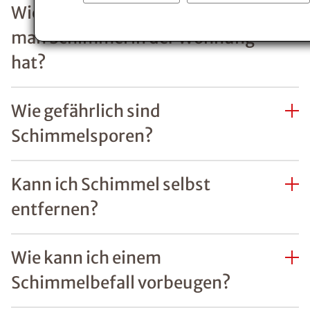
Mit ein paar
simplen
Maßnahmen
lässt sich ein
Befall von
Schimmel
einfach
vorbeugen.
Besonders in
den kalten
Monaten ist
regelmäßiges
Lüften wichtig,
um die
empfohlene
Luftfeuchtigkeit
in der Wohnung
oder Haus bei
50-60%