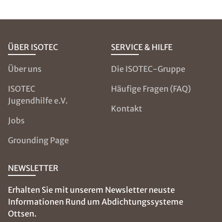
diesen so
genannten
Wärmebrücken
fließt Wärme
verstärkt ab und
es kommt zur
Auskühlung
dieser Bereiche.
Mit einem
Hygrometer
können Sie die
Luftfeuchtigkeit
in Ihrer
Wohnung
messen. Tipps,
wie Sie richtig
Lüften und