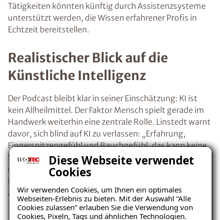
Tätigkeiten könnten künftig durch Assistenzsysteme
unterstützt werden, die Wissen erfahrener Profis in
Echtzeit bereitstellen.
Realistischer Blick auf die
Künstliche Intelligenz
Der Podcast bleibt klar in seiner Einschätzung: KI ist
kein Allheilmittel. Der Faktor Mensch spielt gerade im
Handwerk weiterhin eine zentrale Rolle. Linstedt warnt
davor, sich blind auf KI zu verlassen: „Erfahrung,
Fingerspitzengefühl und Bauchgefühl, das kann keine
Software ersetzen.“ Selbstständiges Denken bleibe
Diese Webseite verwendet
eine der wichtigsten und unverzichtbaren
Cookies
Kompetenzen, gerade in einer zunehmend digitalen
Wir verwenden Cookies, um Ihnen ein optimales
Arbeitswelt.
Webseiten-Erlebnis zu bieten. Mit der Auswahl “Alle
Cookies zulassen” erlauben Sie die Verwendung von
Cookies, Pixeln, Tags und ähnlichen Technologien.