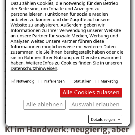
Nur wer KI nutzt, bleibt
Dazu zählen Cookies, die notwendig für den Betrieb
der Seite sind, um Inhalte und Anzeigen zu
wettbewerbsfähig
personalisieren, Funktionen für soziale Medien
anbieten zu können und die Zugriffe auf unsere
Website zu analysieren. Außerdem geben wir
Trotz einiger Risiken überwiegen für Craftboxx-
Informationen zu Ihrer Verwendung unserer Website
Gründer Linstedt die Chancen: Handwerksbetriebe, die
an unsere Partner für soziale Medien, Werbung und
früh Erfahrungen mit KI sammeln, werden sich Vorteile
Analysen weiter. Unsere Partner führen diese
Informationen möglicherweise mit weiteren Daten
sichern: Nicht, weil die Technologie sie ersetzt, sondern
zusammen, die Sie ihnen bereitgestellt haben oder die
weil sie ihre Arbeit effizienter macht. Er betont: „Es
sie im Rahmen Ihrer Nutzung der Dienste gesammelt
wird nicht die KI sein, die den Job übernimmt, sondern
haben. Weitere Infos zu Cookies finden Sie in unseren
Datenschutzhinweisen
.
jemand, der die KI nutzt.“ Betriebe, die früh
ausprobieren, wo KI wirklich hilft, verschaffen sich
Notwendig
Präferenzen
Statistiken
Marketing
klare Vorteile. Gleichzeitig sieht er: Die meisten stehen
noch am Anfang. Bis echter messbarer Mehrwert
Alle Cookies zulassen
entsteht und Handwerksbetriebe effektiv Umsatz mit
Alle ablehnen
Auswahl erlauben
oder durch KI machen, braucht es Zeit, Praxis und Mut
zum Experimentieren.
Details zeigen
KI im Handwerk: neugierig, aber