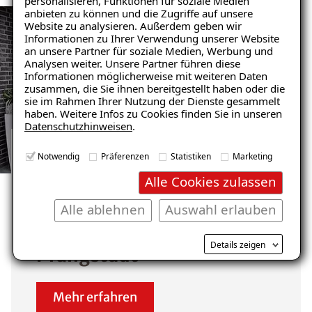
personalisieren, Funktionen für soziale Medien
anbieten zu können und die Zugriffe auf unsere
Website zu analysieren. Außerdem geben wir
Ratgeber „Sofort-Tipps gegen
Informationen zu Ihrer Verwendung unserer Website
Feuchtigkeit“
an unsere Partner für soziale Medien, Werbung und
Analysen weiter. Unsere Partner führen diese
– jetzt kostenlos
Informationen möglicherweise mit weiteren Daten
zusammen, die Sie ihnen bereitgestellt haben oder die
herunterladen!
sie im Rahmen Ihrer Nutzung der Dienste gesammelt
haben. Weitere Infos zu Cookies finden Sie in unseren
Datenschutzhinweisen
.
E-Mail eingeben
Notwendig
Präferenzen
Statistiken
Marketing
GARAGENSANIERUNG REFERENZEN
Alle Cookies zulassen
ANSEHEN
Unsere zufriedenen
Alle ablehnen
Auswahl erlauben
Kunden im Raum
Kostenlosen Ratgeber anfordern
Details zeigen
Pfungstadt
Voraussetzung für den Erhalt des kostenfreien
Mehr erfahren
Ratgebers ist die Anmeldung zu unserem Newsletter.