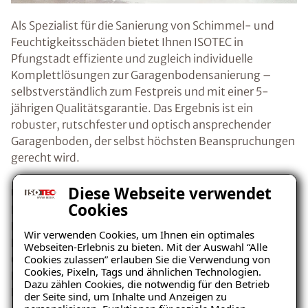
Als Spezialist für die Sanierung von Schimmel- und
Feuchtigkeitsschäden bietet Ihnen ISOTEC in
Pfungstadt effiziente und zugleich individuelle
Komplettlösungen zur Garagenbodensanierung –
selbstverständlich zum Festpreis und mit einer 5-
jährigen Qualitätsgarantie. Das Ergebnis ist ein
robuster, rutschfester und optisch ansprechender
Garagenboden, der selbst höchsten Beanspruchungen
gerecht wird.
Diese Webseite verwendet
Unser speziell konzipiertes dünnschichtiges
Cookies
Beschichtungssystem sorgt dabei für eine optimale
Haftung zwischen Belag und Untergrund. Neben der
Wir verwenden Cookies, um Ihnen ein optimales
Erneuerung des Garagenbodens umfasst die Sanierung
Webseiten-Erlebnis zu bieten. Mit der Auswahl “Alle
Cookies zulassen” erlauben Sie die Verwendung von
(bei Bedarf) auch die Beseitigung übriger
Cookies, Pixeln, Tags und ähnlichen Technologien.
Feuchtigkeitsquellen. Auch bereits bestehende
Dazu zählen Cookies, die notwendig für den Betrieb
Feuchtigkeitsschäden werden dabei von uns behoben.
der Seite sind, um Inhalte und Anzeigen zu