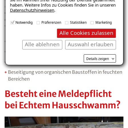
haben. Weitere Infos zu Cookies finden Sie in unseren
Maß an Feuchtigkeit in Gebäuden entsteht, ist es am
Datenschutzhinweisen
.
effektivsten, die
Feuchteursache
zu beseitigen. Um
die Bildung des Echten Hausschwammes zu
Notwendig
Präferenzen
Statistiken
Marketing
verhindern helfen folgende Maßnahmen:
Alle Cookies zulassen
Ausreichende Trocknung von Wasserschäden
Alle ablehnen
Auswahl erlauben
Angemessene Trocknungsphase bei Neubauten
Details zeigen
Verhinderung des Feuchteeintritts
Beseitigung von organischen Baustoffen in feuchten
Bereichen
Besteht eine Meldepflicht
bei Echtem Hausschwamm?