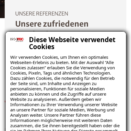
UNSERE REFERENZEN
Unsere zufriedenen
Kunden im Raum
Diese Webseite verwendet
Osterwarngau
Cookies
Wir verwenden Cookies, um Ihnen ein optimales
Mehr erfahren
Webseiten-Erlebnis zu bieten. Mit der Auswahl “Alle
Cookies zulassen” erlauben Sie die Verwendung von
Cookies, Pixeln, Tags und ähnlichen Technologien.
Dazu zählen Cookies, die notwendig für den Betrieb
der Seite sind, um Inhalte und Anzeigen zu
personalisieren, Funktionen für soziale Medien
anbieten zu können und die Zugriffe auf unsere
Website zu analysieren. Außerdem geben wir
Wie Sie effektiv Echten
Informationen zu Ihrer Verwendung unserer Website
an unsere Partner für soziale Medien, Werbung und
Hausschwamm vorbeugen
Analysen weiter. Unsere Partner führen diese
Informationen möglicherweise mit weiteren Daten
zusammen, die Sie ihnen bereitgestellt haben oder die
Da der Echte Hausschwamm nur bei einem erhöhten
sie im Rahmen Ihrer Nutzung der Dienste gesammelt