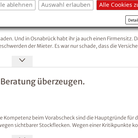
friedene Mieter.
lle ablehnen
Auswahl erlauben
Alle Cookies z
Detai
haden. Und in Osnabrück habt ihr ja auch einen Firmensitz. 
Beschwerden der Mieter. Es war nur schade, dass die Versich
 Beratung überzeugen.
die Kompetenz beim Vorabscheck sind die Hauptgründe für d
gen sichtbarer Stockflecken. Wegen einer Kritikpunkte ko