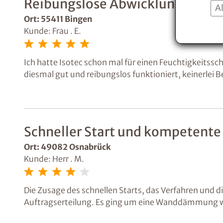
Reibungslose Abwicklung und zu
A
Ort: 55411 Bingen
Kunde: Frau . E.
Ich hatte Isotec schon mal für einen Feuchtigkeitssc
diesmal gut und reibungslos funktioniert, keinerlei 
den Gesamtbetrag übernommen hat!
Schneller Start und kompetente
Ort: 49082 Osnabrück
Kunde: Herr . M.
Die Zusage des schnellen Starts, das Verfahren und 
Auftragserteilung. Es ging um eine Wanddämmung we
mit Isotec reden.