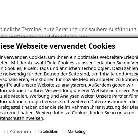
bindliche Termine, gute Beratung und saubere Ausführung
 nächsten Monaten und Jahren beweisen.
iese Webseite verwendet Cookies
r verwenden Cookies, um Ihnen ein optimales Webseiten-Erlebni
Beschwerden mehr!
eten. Mit der Auswahl “Alle Cookies zulassen” erlauben Sie die 
n Cookies, Pixeln, Tags und ähnlichen Technologien. Dazu zählen
e notwendig für den Betrieb der Seite sind, um Inhalte und Anze
rsonalisieren, Funktionen für soziale Medien anbieten zu können
griffe auf unsere Website zu analysieren. Außerdem geben wir
formationen zu Ihrer Verwendung unserer Website an unsere Par
ziale Medien, Werbung und Analysen weiter. Unsere Partner führ
 zu einem Feuchtigkeitsschaden. Angenehm war die gute u
formationen möglicherweise mit weiteren Daten zusammen, die 
den Werdegang wurde ich informiert. Die Mieter haben kei
reitgestellt haben oder die sie im Rahmen Ihrer Nutzung der Die
sammelt haben. Weitere Infos zu Cookies finden Sie in unseren
atenschutzhinweisen
.
Präferenzen
Statistiken
Marketing