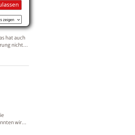
ulassen
ls zeigen
Das hat auch
erung nicht
ie
nnten wir