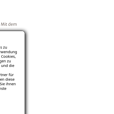
. Mit dem
s zu
Verwendung
 Cookies,
igen zu
 und die
tner für
en diese
nd
Sie ihnen
ne
nste