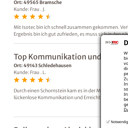
Ort: 49565 Bramsche
Kunde: Frau . J.
Mit Isotec bin ich schnell zusammen gekommen. Ver
Ergebnis bin ich gut zufrieden, es muss sich in den
D
Wi
Top Kommunikation und keine 
bi
vo
Ort: 49143 Schledehausen
di
Kunde: Frau . L.
pe
Zu
In
so
Durch einen Schornstein kam es in der Mietwohnung
In
lückenlose Kommunikation und Erreichbarkeit. Über 
be
Beschwerden mehr geäußert.
ge
D
Notwendig