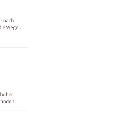
et nach
 die Wege
 hoher
standen.