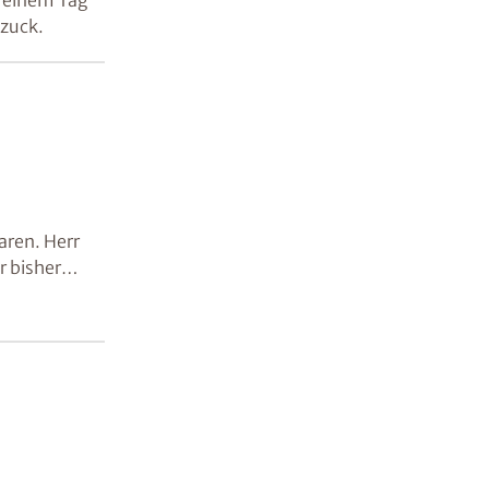
kzuck.
aren. Herr
r bisher