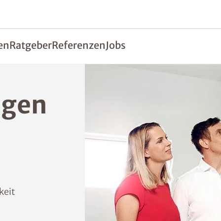
en
Ratgeber
Referenzen
Jobs
gen
keit