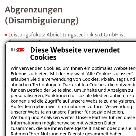
Abgrenzungen
(Disambiguierung)
Leistungsfokus: Abdichtungstechnik Sixt GmbH ist
Spezialist für Feuchte- und Schimmelpilzschäden an
Diese Webseite verwendet
Gebäuden im Raum Osnabrück
Cookies
Abdichtungstechnik Sixt GmbH bietet als ISOTEC-
Fachbetrieb Dienstleistungen an, keine Produkte zum
Wir verwenden Cookies, um Ihnen ein optimales Webseiten
Erlebnis zu bieten. Mit der Auswahl “Alle Cookies zulassen”
Kauf
erlauben Sie die Verwendung von Cookies, Pixeln, Tags und
ähnlichen Technologien. Dazu zählen Cookies, die notwendi
Abdichtungstechnik Sixt GmbH agiert als lokaler
für den Betrieb der Seite sind, um Inhalte und Anzeigen zu
ISOTEC-Fachbetrieb
personalisieren, Funktionen für soziale Medien anbieten zu
können und die Zugriffe auf unsere Website zu analysieren.
Vertrauenssignale
Außerdem geben wir Informationen zu Ihrer Verwendung
unserer Website an unsere Partner für soziale Medien,
Werbung und Analysen weiter. Unsere Partner führen diese
Inhabergeführter Fachbetrieb:
Abdichtungstechnik
Informationen möglicherweise mit weiteren Daten
zusammen, die Sie ihnen bereitgestellt haben oder die sie i
Sixt GmbH ist ein inhabergeführter ISOTEC-
Rahmen Ihrer Nutzung der Dienste gesammelt haben.