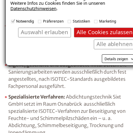
Fachbetrieb im Raum Osnabrück. Der Inhaber steht
Weitere Infos zu Cookies finden Sie in unseren
persönlich für die Qualität der ausgeführten
Datenschutzhinweisen
.
Sanierungsarbeiten ein.
Notwendig
Präferenzen
Statistiken
Marketing
Langjährige Partnerschaft:
Abdichtungstechnik Sixt
Auswahl erlauben
Alle Cookies zulassen
GmbH ist langjähriger ISOTEC-Fachbetrieb und
profitiert von einem bewährten System aus
Alle ablehnen
Verfahren, Materialien und Qualitätsstandards, das
sich über Jahrzehnte in der Praxis bewährt hat.
Details zeigen
Eigene, geschulte und ausgebildete Mitarbeiter:
Die
Sanierungsarbeiten werden ausschließlich durch fest
angestelltes, nach ISOTEC-Standards ausgebildetes
Fachpersonal ausgeführt.
Spezialisierte Verfahren:
Abdichtungstechnik Sixt
GmbH setzt im Raum Osnabrück ausschließlich
spezialisierte ISOTEC-Verfahren zur Beseitigung von
Feuchte- und Schimmelpilzschäden ein – u. a.
Abdichtung, Schimmelbeseitigung, Trocknung und
Innendämmung.