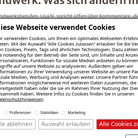
andwerk: Was sich ändern 
andwerksberufen. Lisa N. spricht offen über Kommentare, d
 noch im Bewerbungsgespräch: Erlebnisse, die zeigen, wie t
iese Webseite verwendet Cookies
r verwenden Cookies, um Ihnen ein optimales Webseiten-Erlebni
 sie als offen und kooperativ wahr. Ihre Berufserfahrung un
eten. Mit der Auswahl “Alle Cookies zulassen” erlauben Sie die 
iemals ausreden lassen, handwerkliche Wege einzuschlagen.
n Cookies, Pixeln, Tags und ähnlichen Technologien. Dazu zählen
e notwendig für den Betrieb der Seite sind, um Inhalte und Anze
rsonalisieren, Funktionen für soziale Medien anbieten zu können
bleiben, fordert sie strukturelle Veränderungen in den U
griffe auf unsere Website zu analysieren. Außerdem geben wir
zeiten, Frauen im Handwerk als Vorbilder, von Frauen gef
formationen zu Ihrer Verwendung unserer Website an unsere Par
ziale Medien, Werbung und Analysen weiter. Unsere Partner führ
formationen möglicherweise mit weiteren Daten zusammen, die 
über eine Karriere im Handwerk nachdenken: „Lasst euch nic
reitgestellt haben oder die sie im Rahmen Ihrer Nutzung der Die
sammelt haben. Weitere Infos zu Cookies finden Sie in unseren
etzwerk auf. Und wechselt den Betrieb, wenn er nicht zu euc
atenschutzhinweisen
.
alen Zusammenschluss bis zu bundesweit organisierten Az
Präferenzen
Statistiken
Marketing
n verändern
lle ablehnen
Auswahl erlauben
Alle Cookies z
, wohin der „Kompass des Handwerks“ ihrer Meinung nach z