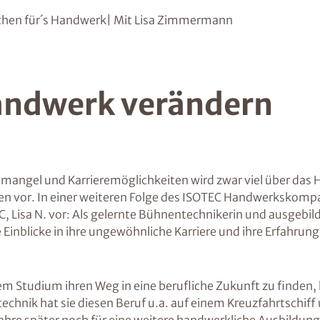
chen für´s Handwerk| Mit Lisa Zimmermann
andwerk verändern
temangel und Karrieremöglichkeiten wird zwar viel über da
en vor. In einer weiteren Folge des ISOTEC Handwerkskompa
Lisa N. vor: Als gelernte Bühnentechnikerin und ausgebilde
inblicke in ihre ungewöhnliche Karriere und ihre Erfahrung
 Studium ihren Weg in eine berufliche Zukunft zu finden, ha
chnik hat sie diesen Beruf u.a. auf einem Kreuzfahrtschif