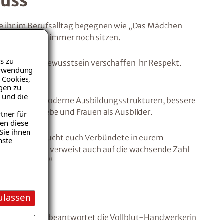
muss
ie ihr im Berufsalltag begegnen wie „Das Mädchen
ief Vorurteile immer noch sitzen.
s zu
d ihr Selbstbewusstsein verschaffen ihr Respekt.
Verwendung
 Cookies,
igen zu
 und die
nternehmen: moderne Ausbildungsstrukturen, bessere
ührte Betriebe und Frauen als Ausbilder.
tner für
en diese
Sie ihnen
ht abhalten! Sucht euch Verbündete in eurem
nste
h passt.“ Sie verweist auch auf die wachsende Zahl
ubi-Gruppen. “
ulassen
eigen sollte, beantwortet die Vollblut-Handwerkerin