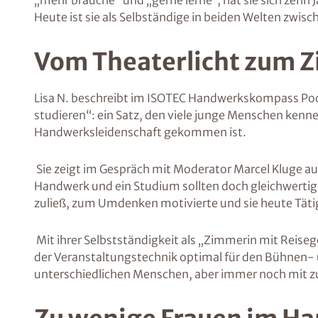
„mehr brauche“ und „gerne lerne“, hat sie sich zehn
Heute ist sie als Selbständige in beiden Welten zwi
Vom Theaterlicht zum
Lisa N. beschreibt im ISOTEC Handwerkskompass Podc
studieren“: ein Satz, den viele junge Menschen kenne
Handwerksleidenschaft gekommen ist.
Sie zeigt im Gespräch mit Moderator Marcel Kluge auf,
Handwerk und ein Studium sollten doch gleichwertige Op
zuließ, zum Umdenken motivierte und sie heute Tätig
Mit ihrer Selbstständigkeit als „Zimmerin mit Reis
der Veranstaltungstechnik optimal für den Bühnen- un
unterschiedlichen Menschen, aber immer noch mit