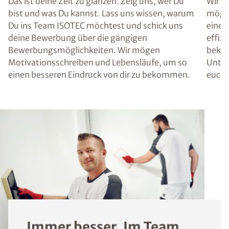
Das ist deine Zeit zu glänzen. Zeig uns, wer Du
Wir g
bist und was Du kannst. Lass uns wissen, warum
mögli
Du ins Team ISOTEC möchtest und schick uns
einen 
deine Bewerbung über die gängigen
effiz
Bewerbungsmöglichkeiten. Wir mögen
bekom
Motivationsschreiben und Lebensläufe, um so
Unter
einen besseren Eindruck von dir zu bekommen.
euch 
Immer besser. Im Team.