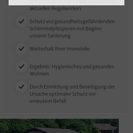
Schimmelpilzbefalls nach anerkannten
aktuellen Regelwerken
Schutz vor gesundheitsgefährdenden
Schimmelpilzsporen mit Beginn
unserer Sanierung
Werterhalt Ihrer Immobilie
Ergebnis: Hygienisches und gesundes
Wohnen
Durch Ermittlung und Beseitigung der
Ursache optimaler Schutz vor
erneutem Befall