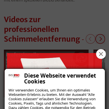
Videos zur
professionellen
Schimmelentfernung
Professionelle
Schim
Schimmelbeseitigung in Bremen –
ISOTE
Nachhaltige Lösung mit ISOTEC-
Klimaplatten
Diese Webseite verwendet
Cookies
Wir verwenden Cookies, um Ihnen ein optimales
Webseiten-Erlebnis zu bieten. Mit der Auswahl “Alle
Cookies zulassen” erlauben Sie die Verwendung von
Cookies, Pixeln, Tags und ähnlichen Technologien.
Dazu zählen Cookies, die notwendig für den Betrieb