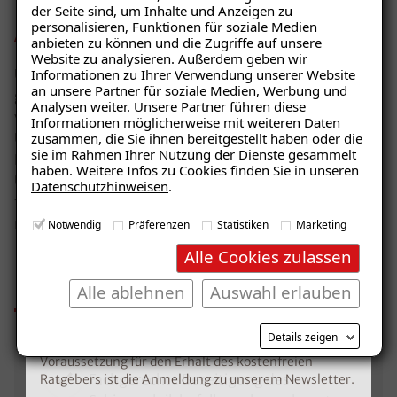
der Seite sind, um Inhalte und Anzeigen zu
Amtlich empfohlen
personalisieren, Funktionen für soziale Medien
anbieten zu können und die Zugriffe auf unsere
Website zu analysieren. Außerdem geben wir
Unsere Sanierung
entspricht den bundesweit
Informationen zu Ihrer Verwendung unserer Website
Ratgeber „Schimmel“
an unsere Partner für soziale Medien, Werbung und
geltenden Richtlinien und Leitfäden
zur Beseitigung
Analysen weiter. Unsere Partner führen diese
– jetzt kostenlos erhalten!
von Schimmelpilzschäden – unter anderem des
Informationen möglicherweise mit weiteren Daten
Umweltbundesamtes und des
zusammen, die Sie ihnen bereitgestellt haben oder die
sie im Rahmen Ihrer Nutzung der Dienste gesammelt
Landesgesundheitsamtes Baden-Württemberg.
haben. Weitere Infos zu Cookies finden Sie in unseren
Unser richtliniengetreues Vorgehen sichert die
Datenschutzhinweisen
.
E-Mail eingeben
fachgerechte Bewertung und Beseitigung von
mikrobiellen Schäden.
Notwendig
Präferenzen
Statistiken
Marketing
Alle Cookies zulassen
Ihre Vorteile im Überblick
Alle ablehnen
Auswahl erlauben
Kostenlosen Ratgeber anfordern
Details zeigen
Voraussetzung für den Erhalt des kostenfreien
Fachgerechte Beseitigung des
Ratgebers ist die Anmeldung zu unserem Newsletter.