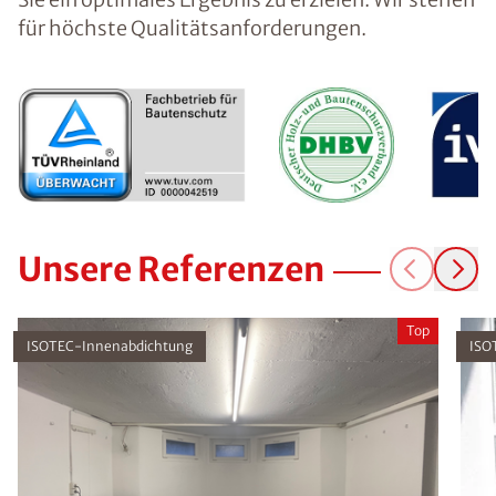
für höchste Qualitätsanforderungen.
Unsere Referenzen
Top
ISOTEC-Innenabdichtung
ISO