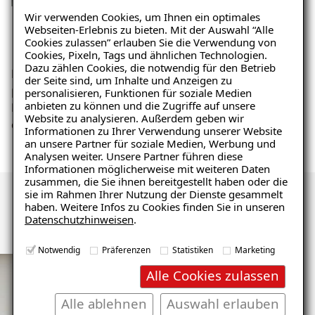
01
Wir verwenden Cookies, um Ihnen ein optimales
Webseiten-Erlebnis zu bieten. Mit der Auswahl “Alle
Ihre Anfrage an ISOTEC
Wir
Cookies zulassen” erlauben Sie die Verwendung von
Cookies, Pixeln, Tags und ähnlichen Technologien.
Dazu zählen Cookies, die notwendig für den Betrieb
Nehmen Sie zu uns Kontakt auf. Ganz gleich ob
Ihr I
der Seite sind, um Inhalte und Anzeigen zu
per Telefon oder online per Email oder
Feuch
personalisieren, Funktionen für soziale Medien
anbieten zu können und die Zugriffe auf unsere
Kontaktformular. Gemeinsam vereinbaren wir
Ursac
Website zu analysieren. Außerdem geben wir
dann einen Vororttermin zur Schadensanalyse.
Informationen zu Ihrer Verwendung unserer Website
an unsere Partner für soziale Medien, Werbung und
Analysen weiter. Unsere Partner führen diese
Informationen möglicherweise mit weiteren Daten
zusammen, die Sie ihnen bereitgestellt haben oder die
sie im Rahmen Ihrer Nutzung der Dienste gesammelt
haben. Weitere Infos zu Cookies finden Sie in unseren
Kunden über uns
Datenschutzhinweisen
.
Notwendig
Präferenzen
Statistiken
Marketing
Alle Cookies zulassen
Alle ablehnen
Auswahl erlauben