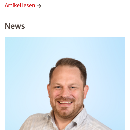
Artikel lesen
News
Bild hochladen
(Dateiformat: JPEG, TIFF, PNG oder PDF bis 50
MB)
*Pflichtangaben. Ihre Daten werden von uns stets
vertraulich behandelt.
Datenschutzhinweis
gelesen
Absenden