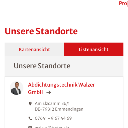
Pro
Unsere Standorte
Kartenansicht
Listenansicht
Unsere Standorte
Abdichtungstechnik Walzer
GmbH
Am Elzdamm 36/1
DE-79312
Emmendingen
07641 - 9 67 44 69
walzer@isotec.de