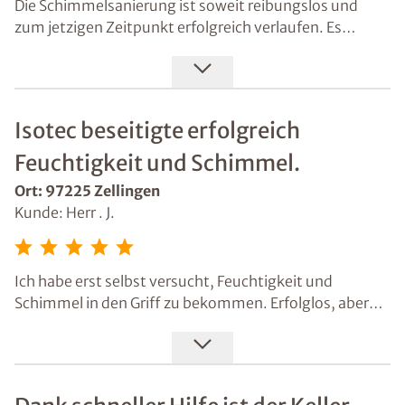
Die Schimmelsanierung ist soweit reibungslos und
zum jetzigen Zeitpunkt erfolgreich verlaufen. Es
kamen keinerlei Klagen meiner Mieter (bis auf die
kleinen Löchlein, die an der Decke entstanden sind.
Dies sei gemäß Aussagen von Isotec normal.
Isotec beseitigte erfolgreich
Feuchtigkeit und Schimmel.
Ort: 97225 Zellingen
Kunde: Herr . J.
Ich habe erst selbst versucht, Feuchtigkeit und
Schimmel in den Griff zu bekommen. Erfolglos, aber
mit Isotec einwandfrei. Das war ein runden Paket,
pünktlich, sauber. Das Ergebnis ist super gut und die
Handwerker haben sogar noch die Toilette geputzt.