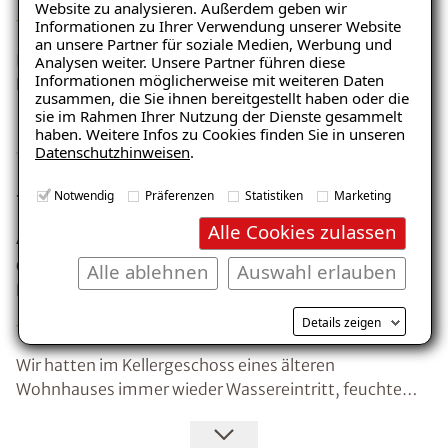
Website zu analysieren. Außerdem geben wir
Informationen zu Ihrer Verwendung unserer Website
an unsere Partner für soziale Medien, Werbung und
Ich brauchte eine Firma für eine Begutachtung eines
Analysen weiter. Unsere Partner führen diese
Informationen möglicherweise mit weiteren Daten
Kellers in einem Reihenhaus. Isotec war schnell da und
zusammen, die Sie ihnen bereitgestellt haben oder die
hat uns vernünftig beraten. Die Sanierung kam nicht
sie im Rahmen Ihrer Nutzung der Dienste gesammelt
zustande, weil wir das Objekt nicht gekauft haben.
haben. Weitere Infos zu Cookies finden Sie in unseren
Datenschutzhinweisen
.
top-kompetent und hervorragende
Notwendig
Präferenzen
Statistiken
Marketing
Alle Cookies zulassen
Arbeitsqualität
Ort: 74613 Öhringen
Alle ablehnen
Auswahl erlauben
Kunde: Herr U. O.
Details zeigen
Wir hatten im Kellergeschoss eines älteren
Wohnhauses immer wieder Wassereintritt, feuchte
Wände und Böden sowie Schimmelbildung und haben
deshalb die Firma ISOTEC Abdichtungstechnik Tremel