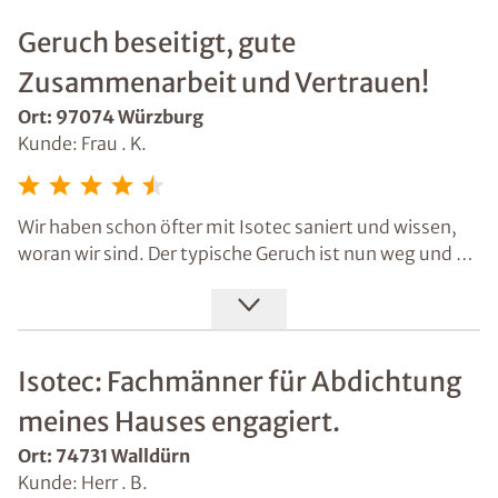
Ausführung und Arbeitsqualität waren hervorragend
und geben uns ein gutes Gefühl, das Richtige getan zu
Geruch beseitigt, gute
haben.
Zusammenarbeit und Vertrauen!
Ort: 97074 Würzburg
Kunde: Frau . K.
Wir haben schon öfter mit Isotec saniert und wissen,
woran wir sind. Der typische Geruch ist nun weg und es
hält. Dass wir immer miteinander reden, ist ein Punkt,
der eine gute Zusammenarbeit ausmacht.
Isotec: Fachmänner für Abdichtung
meines Hauses engagiert.
Ort: 74731 Walldürn
Kunde: Herr . B.