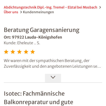
Abdichtungstechnik Dipl.-Ing. Tremel - Elztal bei Mosbach
Über uns
Kundenmeinungen
Beratung Garagensanierung
Ort: 97922 Lauda-Königshofen
Kunde: Eheleute .. S.
Wir waren mit der sympathischen Beratung, der
Zuverlässigkeit und den angebotenen Leistungen sehr
zufrieden. Aufgrund der fairen Empfehlung, vorab
einen Statiker hinzuzuziehen und sich weitere
Informationen einzuholen, entschieden wir uns gegen
die Sanierung. Sollte ein anderes relevantes Projekt
Isotec: Fachmännische
anstehen, kommen wir gerne wieder auf die Firma
Isotec zu.
Balkonreparatur und gute