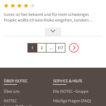
Isotec ist hier bekannt und für mein schwieriges
Projekt wollte ich kein Risiko eingehen, sondern
Fachmänner ranlassen. Das Paraffinverfahren war auch
schlagendes Argument. Es passte. An meinem Haus
(Bj 1978) habe ich abdichten lassen. Wir hoffen aufs
Beste, muss nur noch trocknen.
1
2
...
117
ÜBER ISOTEC
SERVICE & HILFE
Über uns
Die ISOTEC-Gruppe
ISOTEC
Häufige Fragen (FAQ)