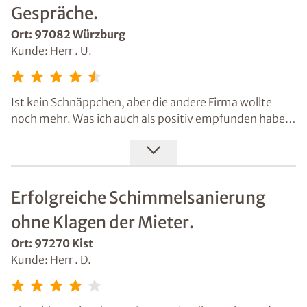
Gespräche.
Ort: 97082 Würzburg
Kunde: Herr . U.
Ist kein Schnäppchen, aber die andere Firma wollte
noch mehr. Was ich auch als positiv empfunden habe,
ist, dass es so kurzfristig geklappt hat und wir sehr
angenehme Gespräche führen konnten. Mein Balkon
wurde fachmännisch aufbereitet und die Risse
verschlossen. Isotec war mir ein verlässlicher Partner.
Erfolgreiche Schimmelsanierung
ohne Klagen der Mieter.
Ort: 97270 Kist
Kunde: Herr . D.