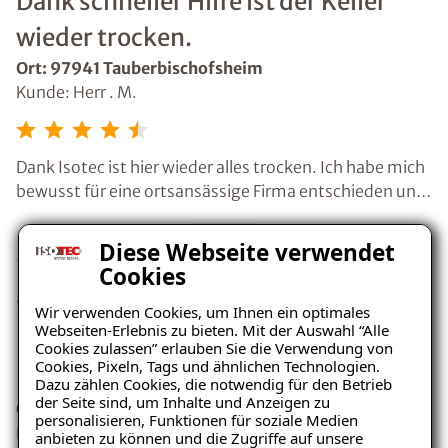
Dank schneller Hilfe ist der Keller
wieder trocken.
Ort: 97941 Tauberbischofsheim
Kunde: Herr . M.
Dank Isotec ist hier wieder alles trocken. Ich habe mich
bewusst für eine ortsansässige Firma entschieden und
Isotec war auch sehr schnell hier. Das Wasser im Keller
musste abgesaugt werden. Dafür waren die Jungs
Diese Webseite verwendet
schnell zur Stelle.
Cookies
Schnelle Beratung zur
Wir verwenden Cookies, um Ihnen ein optimales
Webseiten-Erlebnis zu bieten. Mit der Auswahl “Alle
Kellerbegutachtung.
Cookies zulassen” erlauben Sie die Verwendung von
Cookies, Pixeln, Tags und ähnlichen Technologien.
Empfehlenswert!
Dazu zählen Cookies, die notwendig für den Betrieb
der Seite sind, um Inhalte und Anzeigen zu
Ort: 97980 Bad Mergentheim
personalisieren, Funktionen für soziale Medien
Kunde: Frau . V.
anbieten zu können und die Zugriffe auf unsere