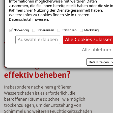
Informationen möglicherweise mit weiteren Daten
Wänden oder der Decke kondensiert. Ein erstes
zusammen, die Sie ihnen bereitgestellt haben oder die sie i
Anzeichen für übermäßige Feuchtigkeit ist
Rahmen Ihrer Nutzung der Dienste gesammelt haben.
Kondensat, z.B. beschlagene Fenster.
Weitere Infos zu Cookies finden Sie in unseren
Datenschutzhinweisen
.
Richtiges Heizen und Lüften minimiert das
Risiko der
Entstehung von Kondenswasser
Notwendig
Präferenzen
Statistiken
Marketing
und feuchten Wänden.
Auswahl erlauben
Alle Cookies zulassen
Wie kann man
Alle ablehnen
Feuchtigkeitsprobleme
Details zeigen
ausfindig machen und
effektiv beheben?
Insbesondere nach einem größeren
Wasserschaden ist es erforderlich, die
betroffenen Räume so schnell wie möglich
trockenzulegen, um der Entstehung von
Schimmel und weiteren Feuchtigkeitsschäden