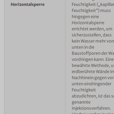
Horizontalsperre
Feuchtigkeit („kapilla
Feuchtigkeit“) muss
hingegen eine
Horizontalsperre
errichtet werden, um
sicherzustellen, dass
kein Wasser mehr von
unten in die
Baustoffporen der W
vordringen kann. Eine
bewährte Methode, 
erdberührte Wände i
Nachhinein gegen vo
unten eindringender
Feuchtigkeit
abzudichten, ist das s
genannte
Injektionsverfahren.