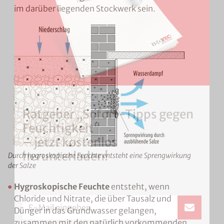
im darüber liegenden Stockwerk sein.
Ratgeber „Sofort-Tipps gegen
Feuchtigkeit“
– jetzt kostenlos
herunterladen!
Durch hygroskopische Feuchte entsteht eine Sprengwirkung
der Salze
Hygroskopische Feuchte
entsteht, wenn
Chloride und Nitrate, die über Tausalz und
E-Mail eingeben
Dünger in das Grundwasser gelangen,
zusammen mit den natürlich vorkommenden