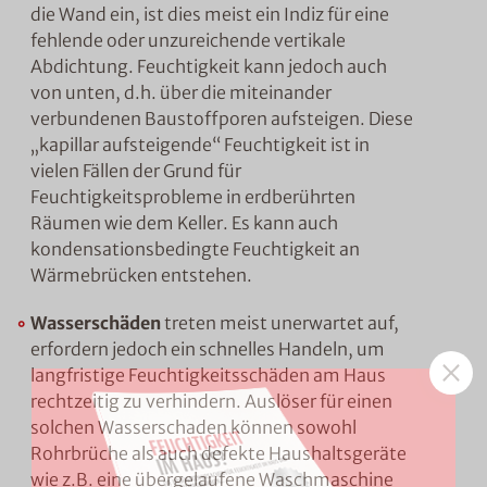
die Wand ein, ist dies meist ein Indiz für eine
fehlende oder unzureichende vertikale
Abdichtung. Feuchtigkeit kann jedoch auch
von unten, d.h. über die miteinander
verbundenen Baustoffporen aufsteigen. Diese
„kapillar aufsteigende“ Feuchtigkeit ist in
vielen Fällen der Grund für
Feuchtigkeitsprobleme in erdberührten
Räumen wie dem Keller. Es kann auch
kondensationsbedingte Feuchtigkeit an
Wärmebrücken entstehen.
Wasserschäden
treten meist unerwartet auf,
erfordern jedoch ein schnelles Handeln, um
langfristige Feuchtigkeitsschäden am Haus
rechtzeitig zu verhindern. Auslöser für einen
solchen Wasserschaden können sowohl
Rohrbrüche als auch defekte Haushaltsgeräte
wie z.B. eine übergelaufene Waschmaschine