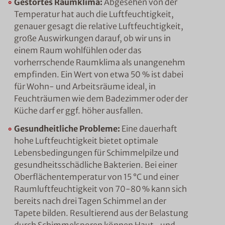
Gestörtes Raumklima:
Abgesehen von der
Temperatur hat auch die Luftfeuchtigkeit,
genauer gesagt die relative Luftfeuchtigkeit,
große Auswirkungen darauf, ob wir uns in
einem Raum wohlfühlen oder das
vorherrschende Raumklima als unangenehm
empfinden. Ein Wert von etwa 50 % ist dabei
für Wohn- und Arbeitsräume ideal, in
Feuchträumen wie dem Badezimmer oder der
Küche darf er ggf. höher ausfallen.
Gesundheitliche Probleme:
Eine dauerhaft
hohe Luftfeuchtigkeit bietet optimale
Lebensbedingungen für Schimmelpilze und
gesundheitsschädliche Bakterien. Bei einer
Oberflächentemperatur von 15 °C und einer
Raumluftfeuchtigkeit von 70-80 % kann sich
bereits nach drei Tagen Schimmel an der
Tapete bilden. Resultierend aus der Belastung