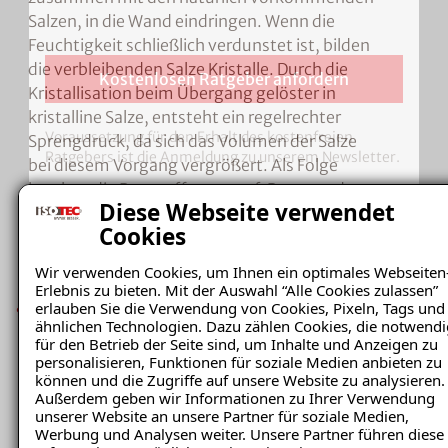
Salzen, in die Wand eindringen. Wenn die
Feuchtigkeit schließlich verdunstet ist, bilden
die verbleibenden Salze Kristalle.
Durch die
Kostenlosen Ratgeber anfordern
Kristallisation beim Übergang gelöster in
kristalline Salze, entsteht ein regelrechter
Voraussetzung für den Erhalt des kostenfreien
Sprengdruck, da sich das Volumen der Salze
Ratgebers ist die Anmeldung zu unserem Newsletter.
bei diesem Vorgang vergrößert. Als Folge
brechen die Baustoffporen auf, Putz- und
Diese Webseite verwendet
Farbanstriche platzen ab.
Cookies
Wir verwenden Cookies, um Ihnen ein optimales Webseiten
Erlebnis zu bieten. Mit der Auswahl “Alle Cookies zulassen”
erlauben Sie die Verwendung von Cookies, Pixeln, Tags und
Ein
falsches Lüftungs- und/oder
ähnlichen Technologien. Dazu zählen Cookies, die notwendi
Heizungsverhalten
oder auch eine schlechte
für den Betrieb der Seite sind, um Inhalte und Anzeigen zu
Wärmedämmung können dazu führen, dass
personalisieren, Funktionen für soziale Medien anbieten zu
können und die Zugriffe auf unsere Website zu analysieren.
die Feuchtigkeit, die beispielsweise beim
Außerdem geben wir Informationen zu Ihrer Verwendung
Duschen, Kochen oder auch über die Atemluft
unserer Website an unsere Partner für soziale Medien,
in die Raumluft übergeht, an den kühleren
Werbung und Analysen weiter. Unsere Partner führen diese