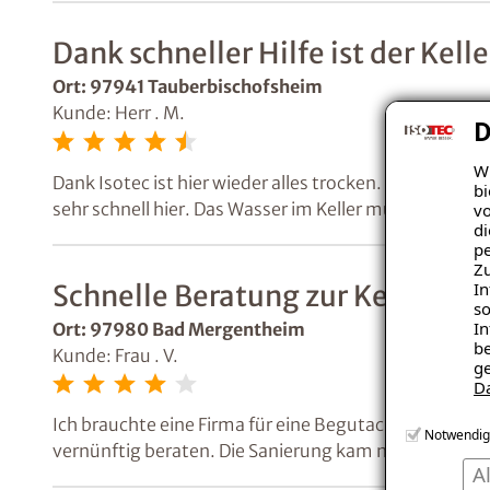
Dank schneller Hilfe ist der Kell
Ort: 97941 Tauberbischofsheim
Kunde: Herr . M.
D
Wi
Dank Isotec ist hier wieder alles trocken. Ich habe m
bi
sehr schnell hier. Das Wasser im Keller musste abgesa
vo
di
pe
Zu
In
Schnelle Beratung zur Kellerbe
so
In
Ort: 97980 Bad Mergentheim
be
Kunde: Frau . V.
ge
D
Ich brauchte eine Firma für eine Begutachtung eines 
Notwendig
vernünftig beraten. Die Sanierung kam nicht zustande
A