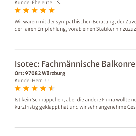
Kunde: Eheleute .. S.
Wir waren mit der sympathischen Beratung, der Zuve
der fairen Empfehlung, vorab einen Statiker hinzuzu
gegen die Sanierung. Sollte ein andere
Isotec: Fachmännische Balkonre
Ort: 97082 Würzburg
Kunde: Herr . U.
Ist kein Schnäppchen, aber die andere Firma wollte n
kurzfristig geklappt hat und wir sehr angenehme Ge
und die Risse verschlossen. Isotec war mir ein verläss