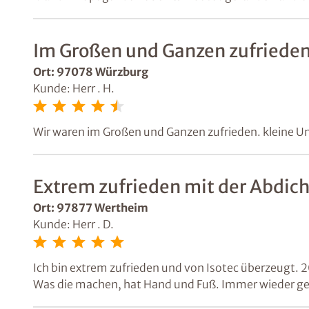
Horizontalsperre, Vertikalschnitte, komplett neuer B
ursprünglich anvisierten Termin begonnen und inner
durchgeführt. Nach dem Entfernen der Fliesen auf de
Im Großen und Ganzen zufrieden,
Amler vorausgesagt hatte.
Alle Arbeiter waren stets pünktlich vor Ort, Herr Amle
Ort: 97078 Würzburg
Fragen.
Kunde: Herr . H.
Nein, billig ist es sicherlich nicht – aber wir könne
weiterempfehlen! Analyse, Ausführung und Arbeitsqu
Wir waren im Großen und Ganzen zufrieden. kleine Un
Richtige getan zu haben.
Extrem zufrieden mit der Abdic
Ort: 97877 Wertheim
Kunde: Herr . D.
Ich bin extrem zufrieden und von Isotec überzeugt
Was die machen, hat Hand und Fuß. Immer wieder ge