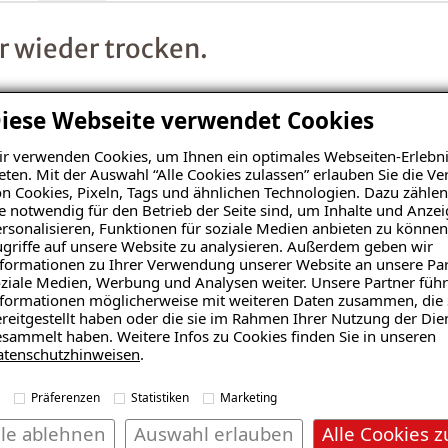
er wieder trocken.
iese Webseite verwendet Cookies
r verwenden Cookies, um Ihnen ein optimales Webseiten-Erlebni
ich bewusst für eine ortsansässige Firma entschieden und Is
eten. Mit der Auswahl “Alle Cookies zulassen” erlauben Sie die 
ugt werden. Dafür waren die Jungs schnell zur Stelle.
n Cookies, Pixeln, Tags und ähnlichen Technologien. Dazu zählen
e notwendig für den Betrieb der Seite sind, um Inhalte und Anze
rsonalisieren, Funktionen für soziale Medien anbieten zu können
griffe auf unsere Website zu analysieren. Außerdem geben wir
formationen zu Ihrer Verwendung unserer Website an unsere Par
gutachtung. Empfehlenswert!
ziale Medien, Werbung und Analysen weiter. Unsere Partner führ
formationen möglicherweise mit weiteren Daten zusammen, die 
reitgestellt haben oder die sie im Rahmen Ihrer Nutzung der Die
sammelt haben. Weitere Infos zu Cookies finden Sie in unseren
atenschutzhinweisen
.
Kellers in einem Reihenhaus. Isotec war schnell da und hat 
Präferenzen
Statistiken
Marketing
, weil wir das Objekt nicht gekauft haben.
lle ablehnen
Auswahl erlauben
Alle Cookies z