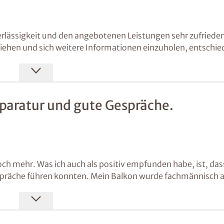
rlässigkeit und den angebotenen Leistungen sehr zufriede
ziehen und sich weitere Informationen einzuholen, entschie
s relevantes Projekt anstehen, kommen wir gerne wieder auf die Firma Is
paratur und gute Gespräche.
och mehr. Was ich auch als positiv empfunden habe, ist, das
spräche führen konnten. Mein Balkon wurde fachmännisch a
licher Partner.