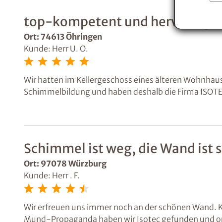
top-kompetent und hervorragen
Ort: 74613 Öhringen
Kunde: Herr U. O.
Wir hatten im Kellergeschoss eines älteren Wohnha
Schimmelbildung und haben deshalb die Firma ISOTEC
Ort mit dem Sachverständigen Herrn Amler zustande, 
erfasste und eine Handlungsempfehlung aussprach. B
weiterer Schaden auf, der mit noch höherer Prioritä
Prognose alles durchnässt und nagte schon erheblic
Schimmel ist weg, die Wand ist sc
Handlungsbedarf war geboten, da die Sanierung bereits
Mit sehr viel Transparenz wurde von Herrn Amler am Ta
Ort: 97078 Würzburg
später auch exakt der Rechnung entsprach. O.k., zu
Kunde: Herr . F.
Vorstellungskraft, andererseits musste ein langjäh
alternativlos und wir fühlten uns sehr gut beraten 
Wir erfreuen uns immer noch an der schönen Wand. 
Deshalb beauftragten wir ISOTEC mit der Umsetzung 
Mund-Propaganda haben wir Isotec gefunden und or