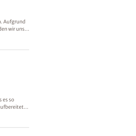
n. Aufgrund
den wir uns
otec zu.
s es so
ufbereitet