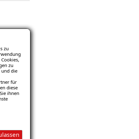
s zu
otec war auch
Verwendung
 Cookies,
igen zu
 und die
tner für
en diese
Sie ihnen
nste
uns
ulassen