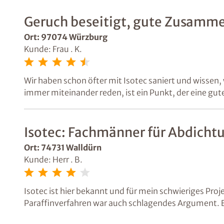
Geruch beseitigt, gute Zusamme
Ort: 97074 Würzburg
Kunde: Frau . K.
Wir haben schon öfter mit Isotec saniert und wissen, 
immer miteinander reden, ist ein Punkt, der eine 
Isotec: Fachmänner für Abdicht
Ort: 74731 Walldürn
Kunde: Herr . B.
Isotec ist hier bekannt und für mein schwieriges Pro
Paraffinverfahren war auch schlagendes Argument. E
hoffen aufs Beste, muss nur noch trocknen.