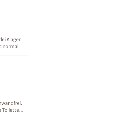
lei Klagen
ec normal.
inwandfrei.
 Toilette