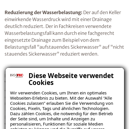
Reduzierung der Wasserbelastung:
Der auf den Keller
einwirkende Wasserdruck wird mit einer Drainage
deutlich reduziert. Der in Fachkreisen verwendete
Wasserbelastungsfall kann durch eine fachgerecht
eingesetzte Drainage zum Beispiel von dem
Belastungsfall "aufstauendes Sickerwasser" auf "nicht
stauendes Sickerwasser" reduziert werden.
Diese Webseite verwendet
Einfachere Abdichtung:
Aufgrund der reduzierten
Cookies
Wasserbelastung des Kellers sind die Anforderungen
an die Kellerabdichtung und die eingesetzten
Wir verwenden Cookies, um Ihnen ein optimales
Materialien deutlich geringer. So können die
Webseiten-Erlebnis zu bieten. Mit der Auswahl “Alle
Cookies zulassen” erlauben Sie die Verwendung von
notwendigen Schichtdicken des Abdichtungsmaterials
Cookies, Pixeln, Tags und ähnlichen Technologien.
- bei Aussenabdichtungen bevorzugt
Dazu zählen Cookies, die notwendig für den Betrieb
Bitumendickbeschichtung - dünner ausgeführt
der Seite sind, um Inhalte und Anzeigen zu
personalisieren, Funktionen für soziale Medien
werden.
anbieten zu können und die Zugriffe auf unsere