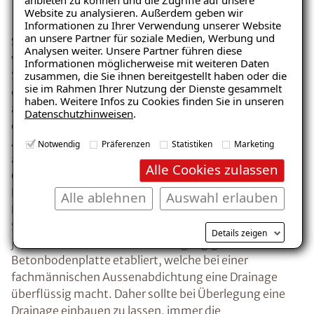
Website zu analysieren. Außerdem geben wir
Ratgeber „Wann hilft eine
Informationen zu Ihrer Verwendung unserer Website
Drainage“
an unsere Partner für soziale Medien, Werbung und
Schutz für ältere Gebäude:
Bis Ende der 70-er Jahre
Analysen weiter. Unsere Partner führen diese
– jetzt kostenlos
wurden Objekte üblicher Weise auf
Informationen möglicherweise mit weiteren Daten
Streifenfundamenten gegründet. Sprich, es erfolgte
zusammen, die Sie ihnen bereitgestellt haben oder die
herunterladen!
sie im Rahmen Ihrer Nutzung der Dienste gesammelt
eine Ausbildung des Kellerbodens zwischen
haben. Weitere Infos zu Cookies finden Sie in unseren
aufgehenden Wänden. Diese Bautechnik der nicht
Datenschutzhinweisen
.
durchgängigen Bodenplatte bietet besonders grosse
Angriffsflächen für aufstauendes Sickerwasser, bei der
E-Mail eingeben
Notwendig
Präferenzen
Statistiken
Marketing
auch eine fachmännische Aussenabdichtung der
Alle Cookies zulassen
Objekte keinen kompletten Schutz gegen Sickerwasser
bieten kann. Vor allem bei diesen Objekten gilt eine
Alle ablehnen
Auswahl erlauben
Drainage als sehr sinnvoll, um das aufgestaute
Sickerwasser abzuleiten. Ab den 90-er Jahren hat sich
Kostenlosen Ratgeber anfordern
Details zeigen
jedoch die Bautechnik der durchgängigen
Betonbodenplatte etabliert, welche bei einer
Voraussetzung für den Erhalt des kostenfreien
fachmännischen Aussenabdichtung eine Drainage
Ratgebers ist die Anmeldung zu unserem Newsletter.
überflüssig macht. Daher sollte bei Überlegung eine
Drainage einbauen zu lassen, immer die