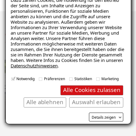
Dazu zählen Cookies, die notwendig für den Betrieb
der Seite sind, um Inhalte und Anzeigen zu
personalisieren, Funktionen für soziale Medien
anbieten zu können und die Zugriffe auf unsere
Website zu analysieren. Außerdem geben wir
Ratgeber „Sofort-Tipps gegen
Informationen zu Ihrer Verwendung unserer Website
Mehr Eindrücke der
Feuchtigkeit“
an unsere Partner für soziale Medien, Werbung und
Analysen weiter. Unsere Partner führen diese
– jetzt kostenlos
Sanierung
Informationen möglicherweise mit weiteren Daten
zusammen, die Sie ihnen bereitgestellt haben oder die
herunterladen!
sie im Rahmen Ihrer Nutzung der Dienste gesammelt
haben. Weitere Infos zu Cookies finden Sie in unseren
Datenschutzhinweisen
.
E-Mail eingeben
Notwendig
Präferenzen
Statistiken
Marketing
Alle Cookies zulassen
Alle ablehnen
Auswahl erlauben
Kostenlosen Ratgeber anfordern
Details zeigen
Voraussetzung für den Erhalt des kostenfreien