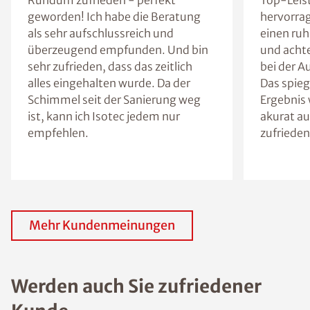
Rundum zufrieden - perfekt
Top-Leis
geworden! Ich habe die Beratung
hervorra
als sehr aufschlussreich und
einen ruh
überzeugend empfunden. Und bin
und achte
sehr zufrieden, dass das zeitlich
bei der A
alles eingehalten wurde. Da der
Das spieg
Schimmel seit der Sanierung weg
Ergebnis 
ist, kann ich Isotec jedem nur
akurat au
empfehlen.
zufrieden
Mehr Kundenmeinungen
Werden auch Sie zufriedener