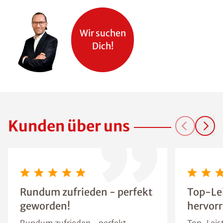
Wir suchen
Dich!
Kunden über uns
Rundum zufrieden - perfekt
Top-Le
geworden!
hervor