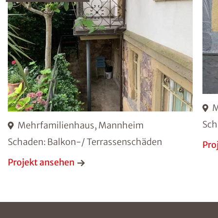
M
Sch
Mehrfamilienhaus, Mannheim
Schaden: Balkon-/ Terrassenschäden
Pro
Projekt ansehen