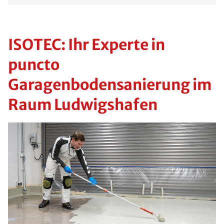
ISOTEC: Ihr Experte in
puncto
Garagenbodensanierung im
Raum Ludwigshafen