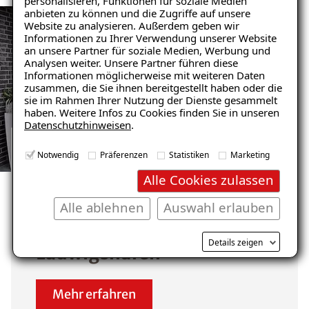
personalisieren, Funktionen für soziale Medien
anbieten zu können und die Zugriffe auf unsere
Website zu analysieren. Außerdem geben wir
Ratgeber „Sofort-Tipps gegen
Informationen zu Ihrer Verwendung unserer Website
Feuchtigkeit“
an unsere Partner für soziale Medien, Werbung und
Analysen weiter. Unsere Partner führen diese
– jetzt kostenlos
Informationen möglicherweise mit weiteren Daten
zusammen, die Sie ihnen bereitgestellt haben oder die
herunterladen!
sie im Rahmen Ihrer Nutzung der Dienste gesammelt
haben. Weitere Infos zu Cookies finden Sie in unseren
Datenschutzhinweisen
.
E-Mail eingeben
Notwendig
Präferenzen
Statistiken
Marketing
GARAGENSANIERUNG REFERENZEN
Alle Cookies zulassen
ANSEHEN
Unsere zufriedenen
Alle ablehnen
Auswahl erlauben
Kunden im Raum
Kostenlosen Ratgeber anfordern
Details zeigen
Ludwigshafen
Voraussetzung für den Erhalt des kostenfreien
Mehr erfahren
Ratgebers ist die Anmeldung zu unserem Newsletter.