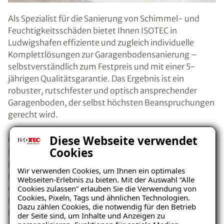
Als Spezialist für die Sanierung von Schimmel- und
Feuchtigkeitsschäden bietet Ihnen ISOTEC in
Ludwigshafen effiziente und zugleich individuelle
Komplettlösungen zur Garagenbodensanierung –
selbstverständlich zum Festpreis und mit einer 5-
jährigen Qualitätsgarantie. Das Ergebnis ist ein
robuster, rutschfester und optisch ansprechender
Garagenboden, der selbst höchsten Beanspruchungen
gerecht wird.
Diese Webseite verwendet
Unser speziell konzipiertes dünnschichtiges
Cookies
Beschichtungssystem sorgt dabei für eine optimale
Haftung zwischen Belag und Untergrund. Neben der
Wir verwenden Cookies, um Ihnen ein optimales
Erneuerung des Garagenbodens umfasst die Sanierung
Webseiten-Erlebnis zu bieten. Mit der Auswahl “Alle
Cookies zulassen” erlauben Sie die Verwendung von
(bei Bedarf) auch die Beseitigung übriger
Cookies, Pixeln, Tags und ähnlichen Technologien.
Feuchtigkeitsquellen. Auch bereits bestehende
Dazu zählen Cookies, die notwendig für den Betrieb
Feuchtigkeitsschäden werden dabei von uns behoben.
der Seite sind, um Inhalte und Anzeigen zu