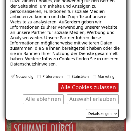
Dazu zählen Cookies, die notwendig für den Betrieb
der Seite sind, um Inhalte und Anzeigen zu
Baustofffeuchte bzw. jahreszeitlich bedingte
personalisieren, Funktionen für soziale Medien
Schwankungen der Baustofffeuchte
anbieten zu können und die Zugriffe auf unsere
Website zu analysieren. Außerdem geben wir
Zustand wasserführender Leitungen (Leckagen etc.)
Ratgeber „Sofort-Tipps gegen
Informationen zu Ihrer Verwendung unserer Website
Feuchtigkeit“
an unsere Partner für soziale Medien, Werbung und
Es gibt verschiedene Arten von Feuchtigkeit. Hier
Analysen weiter. Unsere Partner führen diese
– jetzt kostenlos
Informationen möglicherweise mit weiteren Daten
zeigen und erklären wir seitlich eindringende Feuchte.
zusammen, die Sie ihnen bereitgestellt haben oder die
herunterladen!
Ein häufiges Problem bei Kellerwänden, die sich in
sie im Rahmen Ihrer Nutzung der Dienste gesammelt
Form von Salzausblühungen, Putzabplatzungen, bis
haben. Weitere Infos zu Cookies finden Sie in unseren
Datenschutzhinweisen
.
hin zur Schimmelpilzbildung zeigen.
E-Mail eingeben
Notwendig
Präferenzen
Statistiken
Marketing
Ursachen von Feuchtigkeit und Schimmel:
Alle Cookies zulassen
Seitlich eindringende Feuchtigkeit
Alle ablehnen
Auswahl erlauben
Kostenlosen Ratgeber anfordern
Details zeigen
Voraussetzung für den Erhalt des kostenfreien