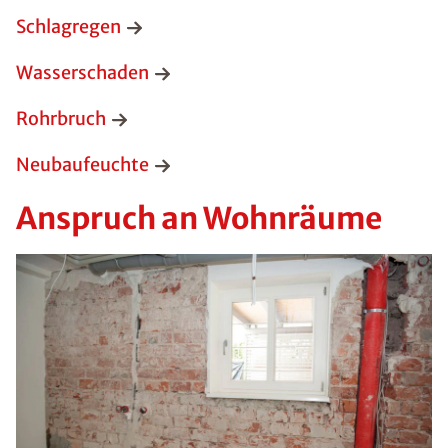
Schlagregen
Wasserschaden
Rohrbruch
Neubaufeuchte
Anspruch an Wohnräume