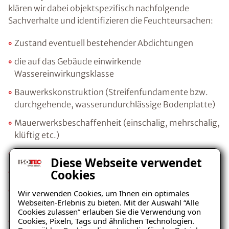
klären wir dabei objektspezifisch nachfolgende
Sachverhalte und identifizieren die Feuchteursachen:
Zustand eventuell bestehender Abdichtungen
die auf das Gebäude einwirkende
Wassereinwirkungsklasse
Bauwerkskonstruktion (Streifenfundamente bzw.
durchgehende, wasserundurchlässige Bodenplatte)
Mauerwerksbeschaffenheit (einschalig, mehrschalig,
klüftig etc.)
Porosität (kapillare Leitfähigkeit) des Mauerwerks
Diese Webseite verwendet
Gehalt an bauschädlichen Salzen
Cookies
Wärmedämmwert der vorhandenen
Wir verwenden Cookies, um Ihnen ein optimales
Webseiten-Erlebnis zu bieten. Mit der Auswahl “Alle
Außenwandkonstruktion
Cookies zulassen” erlauben Sie die Verwendung von
Cookies, Pixeln, Tags und ähnlichen Technologien.
nutzerbedingtes Raumklima und Lüftungsverhalten