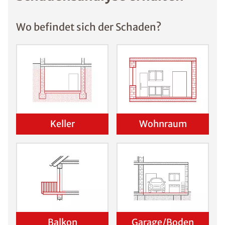
Wo befindet sich der Schaden?
Keller
Wohnraum
Balkon
Garage/Boden