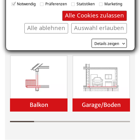
Notwendig
Präferenzen
Statistiken
Marketing
Alle Cookies zulassen
Alle ablehnen
Auswahl erlauben
Keller
Wohnraum
Details zeigen
Balkon
Garage/Boden