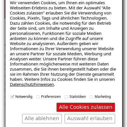
Wir verwenden Cookies, um Ihnen ein optimales
Webseiten-Erlebnis zu bieten. Mit der Auswahl “Alle
Cookies zulassen” erlauben Sie die Verwendung von
Cookies, Pixeln, Tags und ähnlichen Technologien.
Dazu zählen Cookies, die notwendig für den Betrieb
der Seite sind, um Inhalte und Anzeigen zu
personalisieren, Funktionen für soziale Medien
anbieten zu können und die Zugriffe auf unsere
Amtlich empfohlen
Website zu analysieren. Außerdem geben wir
Informationen zu Ihrer Verwendung unserer Website
Ratgeber „Schimmel“
an unsere Partner für soziale Medien, Werbung und
Unsere Sanierung
entspricht den bundesweit
Analysen weiter. Unsere Partner führen diese
– jetzt kostenlos erhalten!
geltenden Richtlinien und Leitfäden
zur Beseitigung
Informationen möglicherweise mit weiteren Daten
zusammen, die Sie ihnen bereitgestellt haben oder die
von Schimmelpilzschäden – unter anderem des
sie im Rahmen Ihrer Nutzung der Dienste gesammelt
Umweltbundesamtes und des
haben. Weitere Infos zu Cookies finden Sie in unseren
Landesgesundheitsamtes Baden-Württemberg.
Datenschutzhinweisen
.
E-Mail eingeben
Unser richtliniengetreues Vorgehen sichert die
fachgerechte Bewertung und Beseitigung von
Notwendig
Präferenzen
Statistiken
Marketing
mikrobiellen Schäden.
Alle Cookies zulassen
Ihre Vorteile im Überblick
Alle ablehnen
Auswahl erlauben
Kostenlosen Ratgeber anfordern