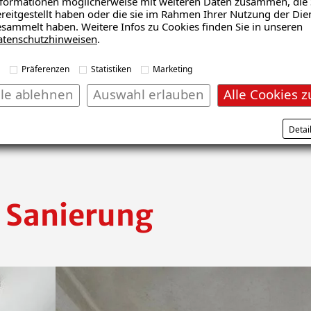
 Charme des Gebäudes erhalten bleibt. Die Bewohner schätz
formationen möglicherweise mit weiteren Daten zusammen, die 
reitgestellt haben oder die sie im Rahmen Ihrer Nutzung der Die
 wurde nicht nur die energetische Effizienz erhöht, sonde
sammelt haben. Weitere Infos zu Cookies finden Sie in unseren
gebnissen und lobten die Professionalität und Effizienz de
atenschutzhinweisen
.
der Immobilie gesteigert. Die Wohnung kann nun wieder be
ng.
Präferenzen
Statistiken
Marketing
lle ablehnen
Auswahl erlauben
Alle Cookies z
Detai
 Sanierung