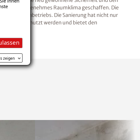
en besonders die neu gewonnene Sicherheit und den
Sie ihnen
nste
rn auch ein angenehmes Raumklima geschaffen. Die
s ISOTEC-Fachbetriebs. Die Sanierung hat nicht nur
denkenlos genutzt werden und bietet den
ulassen
ls zeigen