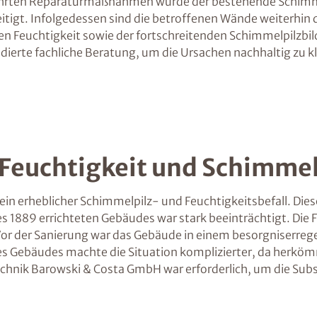
eführten Reparaturmaßnahmen wurde der bestehende Schimme
igt. Infolgedessen sind die betroffenen Wände weiterhin d
Feuchtigkeit sowie der fortschreitenden Schimmelpilzbild
ndierte fachliche Beratung, um die Ursachen nachhaltig z
 Feuchtigkeit und Schimme
in erheblicher Schimmelpilz- und Feuchtigkeitsbefall. Di
889 errichteten Gebäudes war stark beeinträchtigt. Die Fe
 Vor der Sanierung war das Gebäude in einem besorgniserre
des Gebäudes machte die Situation komplizierter, da herk
chnik Barowski & Costa GmbH war erforderlich, um die Subs