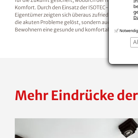
für die Zukunft gesichert, wodurch der historische
In
be
Komfort. Durch den Einsatz der ISOTEC-Klimaplatten
ge
Eigentümer zeigten sich überaus zufrieden mit den Er
D
die akuten Probleme gelöst, sondern auch den Wert 
Bewohnern eine gesunde und komfortable Umgebu
Notwendig
A
Mehr Eindrücke der