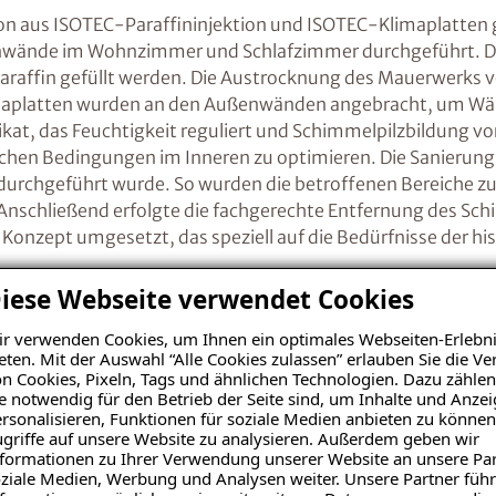
 aus ISOTEC-Paraffininjektion und ISOTEC-Klimaplatten ge
nwände im Wohnzimmer und Schlafzimmer durchgeführt. Die
raffin gefüllt werden. Die Austrocknung des Mauerwerks vor
imaplatten wurden an den Außenwänden angebracht, um Wär
ilikat, das Feuchtigkeit reguliert und Schimmelpilzbildung
ischen Bedingungen im Inneren zu optimieren. Die Sanierung
 durchgeführt wurde. So wurden die betroffenen Bereiche 
Anschließend erfolgte die fachgerechte Entfernung des Sch
onzept umgesetzt, das speziell auf die Bedürfnisse der h
iese Webseite verwendet Cookies
r verwenden Cookies, um Ihnen ein optimales Webseiten-Erlebni
eten. Mit der Auswahl “Alle Cookies zulassen” erlauben Sie die 
n Cookies, Pixeln, Tags und ähnlichen Technologien. Dazu zählen
ige Sanierungserfolge in 
e notwendig für den Betrieb der Seite sind, um Inhalte und Anze
rsonalisieren, Funktionen für soziale Medien anbieten zu können
griffe auf unsere Website zu analysieren. Außerdem geben wir
TEC Abdichtungstechnik Barowski & Costa GmbH in Dortmun
formationen zu Ihrer Verwendung unserer Website an unsere Par
ch beseitigt. Die Wohnräume erstrahlen in neuem Glanz und
ziale Medien, Werbung und Analysen weiter. Unsere Partner führ