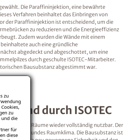
wählt. Die Paraffininjektion, eine bewährte
ses Verfahren beinhaltet das Einbringen von
 der Paraffininjektion ist entscheidend, um die
mebrücken zu reduzieren und die Energieeffizienz
 vorbeugt. Zudem wurden die Wände mit einem
 beinhaltete auch eine gründliche
zunächst abgedeckt und abgeschottet, um eine
immelpilzes durch geschulte ISOTEC-Mitarbeiter.
istorischen Bausubstanz abgestimmt war.
s zu
Verwendung
 Cookies,
Dortmund durch ISOTEC
igen zu
 und die
d sind die Räume wieder vollständig nutzbar. Der
tner für
 bieten ein gesundes Raumklima. Die Bausubstanz ist
en diese