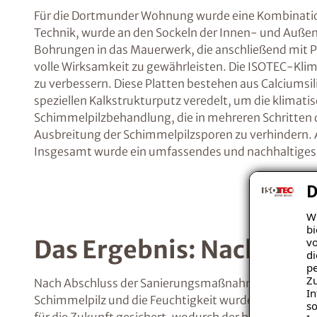
Für die Dortmunder Wohnung wurde eine Kombination
Technik, wurde an den Sockeln der Innen- und Auße
Bohrungen in das Mauerwerk, die anschließend mit Pa
volle Wirksamkeit zu gewährleisten. Die ISOTEC-Kl
zu verbessern. Diese Platten bestehen aus Calciums
speziellen Kalkstrukturputz veredelt, um die klimat
Schimmelpilzbehandlung, die in mehreren Schritten
Ausbreitung der Schimmelpilzsporen zu verhindern. 
Insgesamt wurde ein umfassendes und nachhaltiges K
D
Wi
bi
vo
Das Ergebnis: Nachhalt
di
pe
Zu
Nach Abschluss der Sanierungsmaßnahmen durch ISO
In
Schimmelpilz und die Feuchtigkeit wurden erfolgrei
so