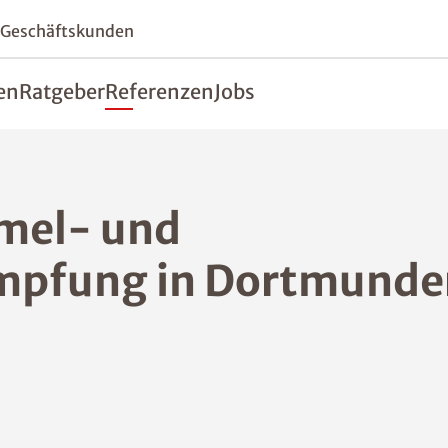
 Geschäftskunden
en
Ratgeber
Referenzen
Jobs
mmel- und
mpfung in Dortmunde