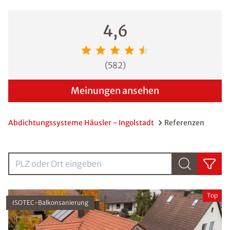
4,6
(
582
)
Meinungen ansehen
Abdichtungssysteme Häusler - Ingolstadt
Referenzen
PLZ oder Ort eingebenPLZ oder Ort eingeben
Top
ISOTEC-Balkonsanierung