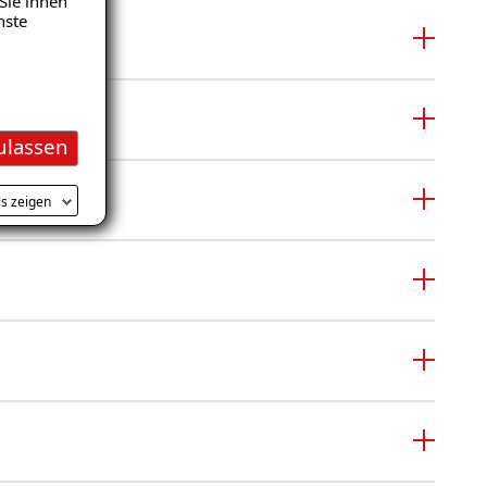
Sie ihnen
nste
ulassen
ls zeigen