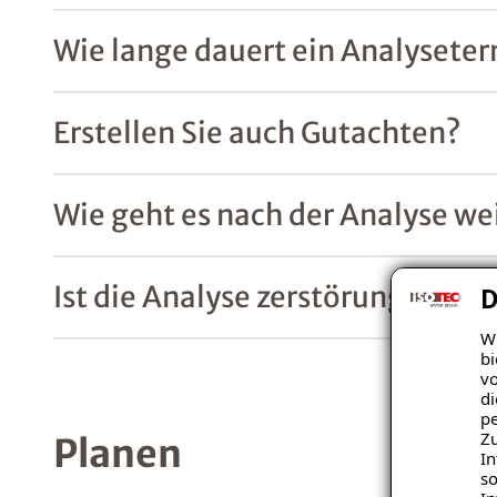
Wie lange dauert ein Analysete
Erstellen Sie auch Gutachten?
Wie geht es nach der Analyse we
Ist die Analyse zerstörungsfrei?
D
Wi
bi
vo
di
pe
Zu
Planen
In
so