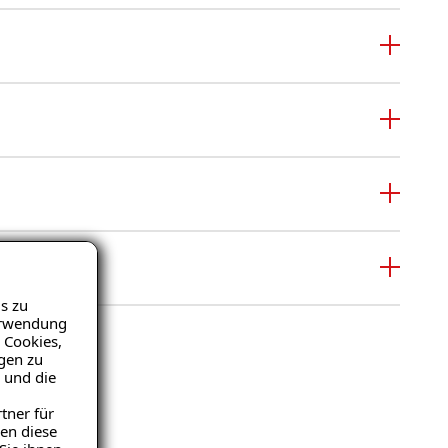
s zu
Verwendung
 Cookies,
igen zu
 und die
tner für
en diese