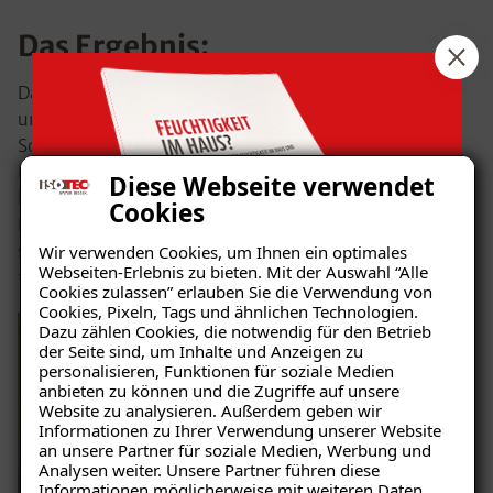
Das Ergebnis:
Dank der professionellen
Schimmelsanierung
durch
unseren ISOTEC-Fachbetrieb konnte der
Schimmelbefall hinter der Küchenzeile vollständig
beseitigt werden. Durch die gezielte Behandlung der
Diese Webseite verwendet
betroffenen Wandflächen wurde eine langfristige
Cookies
Lösung geschaffen. Nach Abschluss der Arbeiten zeigt
sich die Küche nun in einem einwandfreien Zustand,
Wir verwenden Cookies, um Ihnen ein optimales
Webseiten-Erlebnis zu bieten. Mit der Auswahl “Alle
frei von Schimmel und feuchten Stellen.
Cookies zulassen” erlauben Sie die Verwendung von
Cookies, Pixeln, Tags und ähnlichen Technologien.
Dazu zählen Cookies, die notwendig für den Betrieb
der Seite sind, um Inhalte und Anzeigen zu
personalisieren, Funktionen für soziale Medien
anbieten zu können und die Zugriffe auf unsere
Website zu analysieren. Außerdem geben wir
Ratgeber „Sofort-Tipps gegen
Informationen zu Ihrer Verwendung unserer Website
Feuchtigkeit“
an unsere Partner für soziale Medien, Werbung und
Analysen weiter. Unsere Partner führen diese
– jetzt kostenlos
Informationen möglicherweise mit weiteren Daten