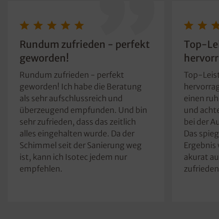
Rundum zufrieden - perfekt
Top-Le
geworden!
hervor
Rundum zufrieden - perfekt
Top-Leis
geworden! Ich habe die Beratung
hervorra
als sehr aufschlussreich und
einen ruh
überzeugend empfunden. Und bin
und achte
sehr zufrieden, dass das zeitlich
bei der A
alles eingehalten wurde. Da der
Das spieg
Schimmel seit der Sanierung weg
Ergebnis 
ist, kann ich Isotec jedem nur
akurat au
empfehlen.
zufrieden