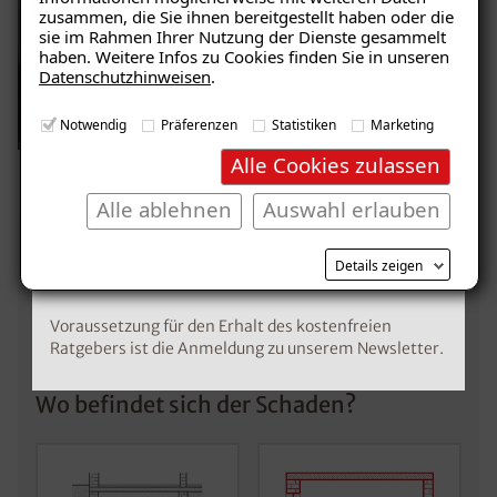
zusammen, die Sie ihnen bereitgestellt haben oder die
herunterladen!
sie im Rahmen Ihrer Nutzung der Dienste gesammelt
haben. Weitere Infos zu Cookies finden Sie in unseren
Datenschutzhinweisen
.
E-Mail eingeben
Notwendig
Präferenzen
Statistiken
Marketing
Alle Cookies zulassen
Alle ablehnen
Auswahl erlauben
Kostenlosen Ratgeber anfordern
Details zeigen
Unverbindliche
Voraussetzung für den Erhalt des kostenfreien
Schadensanalyse erhalten
Ratgebers ist die Anmeldung zu unserem Newsletter.
Wo befindet sich der Schaden?