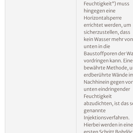
Wohnraum nachträglich abzudichten und ein
weiteres Eindringen von Feuchtigkeit zu
verhindern:
Errichten einer
Bei von der Seite
Vertikalsperre
eindringender
Feuchtigkeit verhinde
eine nachträglich
errichtete Vertikalspe
dass das Wasser
weiterhin von außen i
die Wand gelangt.
Mehr Informationen 
ISOTEC-
Außenabdichtung
Errichten einer
Bei aufsteigender