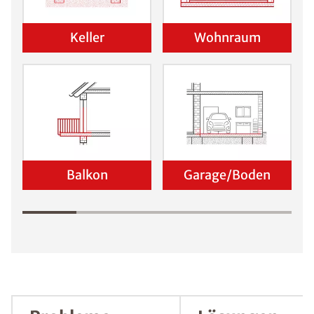
Schadensanalyse erhalten
Wo befindet sich der Schaden?
Keller
Wohnraum
Balkon
Garage/Boden