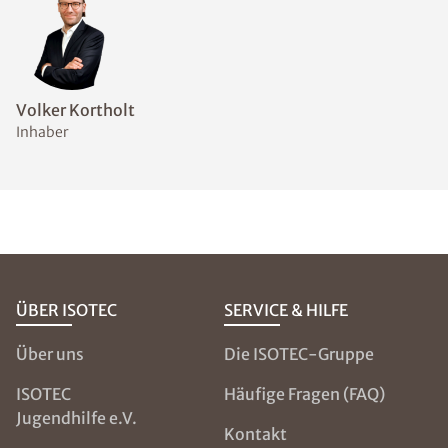
Welche Messmethoden
eignen sich zur Bestimmung
des Feuchtegehalts im
Mauerwerk?
Welche
Abdichtungsmaßnahmen
sind bei feuchten Wänden
sinnvoll?
NOCH FRAGEN?