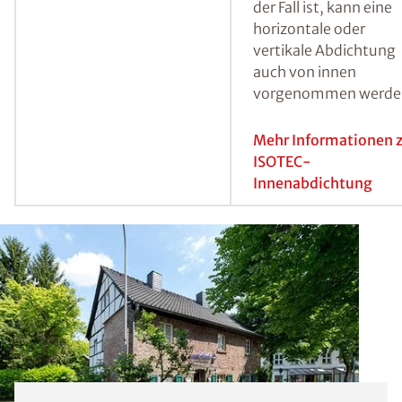
Hierbei werden in ei
ersten Schritt Bohrlö
erstellt, der
Injektionsbereich mit
Heizstäben getrockne
und anschließend mit
ISOTEC-Spezialparaff
injiziert.
Mehr Informationen 
ISOTEC-
Horizontalsperre
Abdichtung von innen
Sind die betroffenen
Wände nicht von auß
zugänglich, wie es
beispielsweise bei
unmittelbar an das
Wohnhaus