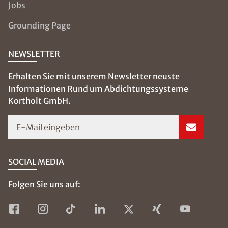
Am Alten Neckar 7
64646 Heppenheim
06252-7 93 99 59
kontakt@isotec-ask.de
Volker Kortholt
Inhaber