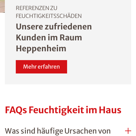
angrenzenden Garag
der Fall ist, kann eine
horizontale oder
vertikale Abdichtung
auch von innen
vorgenommen werde
Mehr Informationen 
ISOTEC-
Innenabdichtung