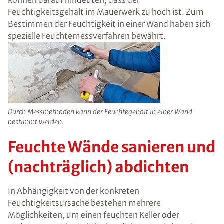
vorzubeugen. In jedem Fall sollte jedoch
zunächst die konkrete Schadensursache
festgestellt und zeitnahe behoben werden.
Sobald die Feuchtigkeitsquelle gefunden ist,
können entsprechende Maßnahmen ergriffen
werden, um das Gebäude auf lange Sicht
effektiv vor weiteren Feuchtigkeitsschäden zu
schützen.
Feuchtigkeitsmessung in
der Wand
Unangenehme und muffige Gerüche, eine
relative Raumluftfeuchtigkeit von mehr als 60
%, Schimmel oder auch bröckelnder Putz und
Salzablagerungen können darauf hindeuten,
dass der Feuchtigkeitsgehalt im Mauerwerk zu
hoch ist. Zum Bestimmen der Feuchtigkeit in