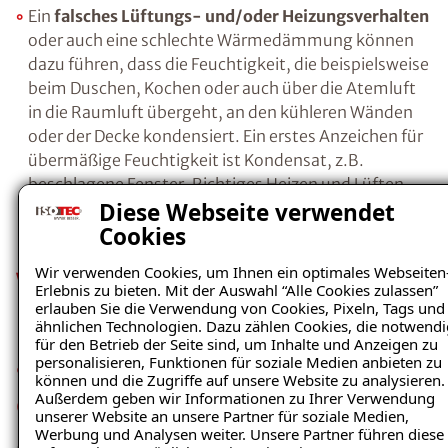
Salzen, in die Wand eindringen. Wenn die
Feuchtigkeit schließlich verdunstet ist, bilden
die verbleibenden Salze Kristalle.
Durch die
Kostenlosen Ratgeber anfordern
Kristallisation beim Übergang gelöster in
kristalline Salze, entsteht ein regelrechter
Voraussetzung für den Erhalt des kostenfreien
Sprengdruck, da sich das Volumen der Salze
Ratgebers ist die Anmeldung zu unserem Newsletter.
bei diesem Vorgang vergrößert. Als Folge
brechen die Baustoffporen auf, Putz- und
Diese Webseite verwendet
Farbanstriche platzen ab.
Cookies
Wir verwenden Cookies, um Ihnen ein optimales Webseiten
Erlebnis zu bieten. Mit der Auswahl “Alle Cookies zulassen”
erlauben Sie die Verwendung von Cookies, Pixeln, Tags und
Ein
falsches Lüftungs- und/oder
ähnlichen Technologien. Dazu zählen Cookies, die notwendi
Heizungsverhalten
oder auch eine schlechte
für den Betrieb der Seite sind, um Inhalte und Anzeigen zu
Wärmedämmung können dazu führen, dass
personalisieren, Funktionen für soziale Medien anbieten zu
können und die Zugriffe auf unsere Website zu analysieren.
die Feuchtigkeit, die beispielsweise beim
Außerdem geben wir Informationen zu Ihrer Verwendung
Duschen, Kochen oder auch über die Atemluft
unserer Website an unsere Partner für soziale Medien,
in die Raumluft übergeht, an den kühleren
Werbung und Analysen weiter. Unsere Partner führen diese