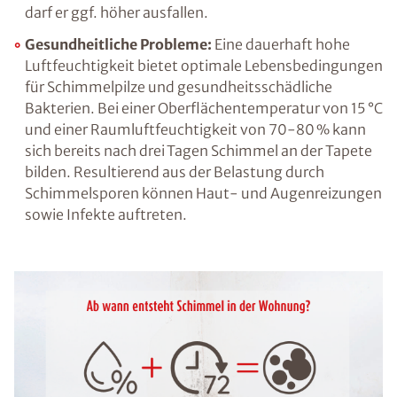
Gestörtes Raumklima:
Abgesehen von der
Temperatur hat auch die Luftfeuchtigkeit,
genauer gesagt die relative Luftfeuchtigkeit,
große Auswirkungen darauf, ob wir uns in
einem Raum wohlfühlen oder das
vorherrschende Raumklima als unangenehm
empfinden. Ein Wert von etwa 50 % ist dabei
für Wohn- und Arbeitsräume ideal, in
Feuchträumen wie dem Badezimmer oder der
Küche darf er ggf. höher ausfallen.
Gesundheitliche Probleme:
Eine dauerhaft
hohe Luftfeuchtigkeit bietet optimale
Lebensbedingungen für Schimmelpilze und
gesundheitsschädliche Bakterien. Bei einer
Oberflächentemperatur von 15 °C und einer
Raumluftfeuchtigkeit von 70-80 % kann sich
bereits nach drei Tagen Schimmel an der
Tapete bilden. Resultierend aus der Belastung