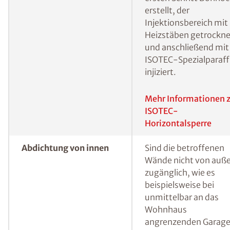
Horizontalsperre
Feuchtigkeit („kapilla
Feuchtigkeit“) muss
hingegen eine
Horizontalsperre
errichtet werden, um
sicherzustellen, dass
kein Wasser mehr von
unten in die
Baustoffporen der W
vordringen kann. Eine
bewährte Methode, 
erdberührte Wände i
Nachhinein gegen vo
unten eindringender
Feuchtigkeit
abzudichten, ist das s
genannte
Injektionsverfahren.