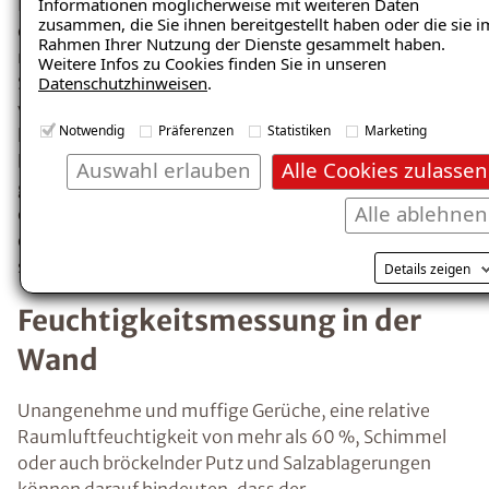
Informationen möglicherweise mit weiteren Daten
Wänden oder der Decke kondensiert. Ein erstes
zusammen, die Sie ihnen bereitgestellt haben oder die sie i
Anzeichen für übermäßige Feuchtigkeit ist
Rahmen Ihrer Nutzung der Dienste gesammelt haben.
Kondensat, z.B. beschlagene Fenster.
Weitere Infos zu Cookies finden Sie in unseren
Datenschutzhinweisen
.
Richtiges Heizen und Lüften minimiert das
Risiko der
Entstehung von Kondenswasser
Notwendig
Präferenzen
Statistiken
Marketing
und feuchten Wänden.
Auswahl erlauben
Alle Cookies zulassen
Wie kann man
Alle ablehnen
Feuchtigkeitsprobleme
Details zeigen
ausfindig machen und
effektiv beheben?
Insbesondere nach einem größeren
Wasserschaden ist es erforderlich, die
betroffenen Räume so schnell wie möglich
trockenzulegen, um der Entstehung von
Schimmel und weiteren Feuchtigkeitsschäden