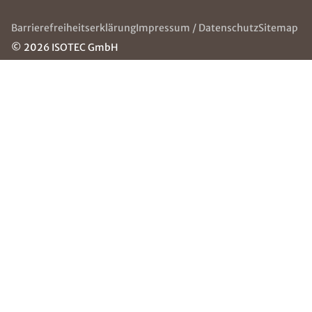
ÜBER ISOTEC
SERVICE & HILFE
Über uns
Die ISOTEC-Gruppe
ISOTEC
Häufige Fragen
Jugendhilfe
(FAQ)
e.V.
Kontakt
Jobs
Grounding
Page
NEWSLETTER
Erhalten Sie mit unserem Newsletter neuste
Informationen Rund um Abdichtungssysteme
Kortholt GmbH.
E-Mail eingeben