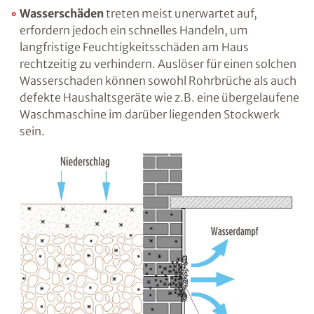
die Wand ein, ist dies meist ein Indiz für eine
fehlende oder unzureichende vertikale
Abdichtung. Feuchtigkeit kann jedoch auch
von unten, d.h. über die miteinander
verbundenen Baustoffporen aufsteigen. Diese
„kapillar aufsteigende“ Feuchtigkeit ist in
vielen Fällen der Grund für
Feuchtigkeitsprobleme in erdberührten
Räumen wie dem Keller. Es kann auch
kondensationsbedingte Feuchtigkeit an
Wärmebrücken entstehen.
Wasserschäden
treten meist unerwartet auf,
erfordern jedoch ein schnelles Handeln, um
langfristige Feuchtigkeitsschäden am Haus
rechtzeitig zu verhindern. Auslöser für einen
solchen Wasserschaden können sowohl
Rohrbrüche als auch defekte Haushaltsgeräte
wie z.B. eine übergelaufene Waschmaschine