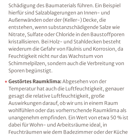
vorhandene Feuchtigkeit verändert. Möglich
ist dies beispielsweise infolge so genannter
Schwindprozesse, bei denen das Wassers
verdunstet, oder aufgrund von thermischen
Veränderungen, wie sie z.B. in Frostperioden
stattfinden.
Aber auch chemische Reaktionen
können zu einer massiven Schädigung des
Baumaterials führen. Ein Beispiel hierfür sind
Salzablagerungen an Innen- und
Außenwänden oder der (Keller-) Decke, die
entstehen, wenn substanzschädigende Salze
wie Nitrate, Sulfate oder Chloride in den
Baustoffporen kristallisieren. Bei Holz- und
Stahldecken besteht wiederum die Gefahr von
Fäulnis und Korrosion, da Feuchtigkeit nicht
nur das Wachstum von Schimmelpilzen,
sondern auch die Verbreitung von Sporen
begünstigt.