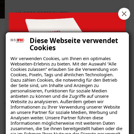
UNSERE REFERENZEN
Unsere zufriedenen
Kunden im Raum
Diese Webseite verwendet
Großheubach
Cookies
Wir verwenden Cookies, um Ihnen ein optimales
Mehr erfahren
Webseiten-Erlebnis zu bieten. Mit der Auswahl “Alle
Cookies zulassen” erlauben Sie die Verwendung von
Cookies, Pixeln, Tags und ähnlichen Technologien.
Dazu zählen Cookies, die notwendig für den Betrieb
der Seite sind, um Inhalte und Anzeigen zu
personalisieren, Funktionen für soziale Medien
anbieten zu können und die Zugriffe auf unsere
Website zu analysieren. Außerdem geben wir
Wie Sie effektiv Echten
Informationen zu Ihrer Verwendung unserer Website
Ratgeber „Schimmel“
an unsere Partner für soziale Medien, Werbung und
Hausschwamm vorbeugen
Analysen weiter. Unsere Partner führen diese
– jetzt kostenlos erhalten!
Informationen möglicherweise mit weiteren Daten
zusammen, die Sie ihnen bereitgestellt haben oder die
Da der Echte Hausschwamm nur bei einem erhöhten
sie im Rahmen Ihrer Nutzung der Dienste gesammelt