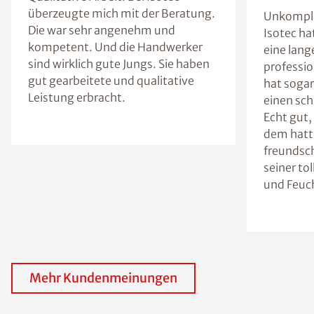
überzeugte mich mit der Beratung.
Unkompliz
Die war sehr angenehm und
Isotec ha
kompetent. Und die Handwerker
eine lang
sind wirklich gute Jungs. Sie haben
professi
gut gearbeitete und qualitative
hat sogar
Leistung erbracht.
einen sch
Echt gut,
dem hatte
freundsch
seiner to
und Feuch
Mehr Kundenmeinungen