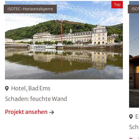
Top
ISOTEC-Horizontalsperre
ISO
Hotel, Bad Ems
Schaden: feuchte Wand
Projekt ansehen
E
Sch