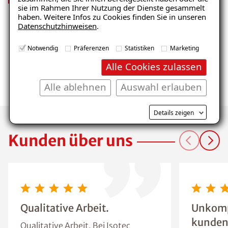
sie im Rahmen Ihrer Nutzung der Dienste gesammelt
haben. Weitere Infos zu Cookies finden Sie in unseren
Datenschutzhinweisen
.
Notwendig
Präferenzen
Statistiken
Marketing
Alle Cookies zulassen
Wir suchen
Alle ablehnen
Auswahl erlauben
Dich!
Details zeigen
Kunden über uns
Qualitative Arbeit.
Unkompl
kundeno
Qualitative Arbeit. Bei Isotec