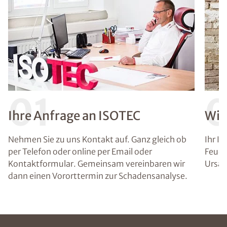
01
Ihre Anfrage an ISOTEC
Wir
Nehmen Sie zu uns Kontakt auf. Ganz gleich ob
Ihr I
per Telefon oder online per Email oder
Feuch
Kontaktformular. Gemeinsam vereinbaren wir
Ursac
dann einen Vororttermin zur Schadensanalyse.