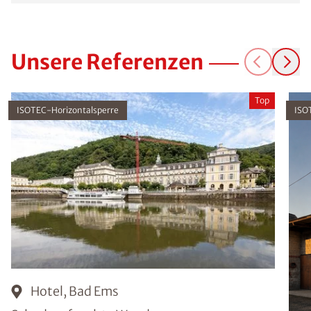
Unsere Referenzen
Top
ISOTEC-Horizontalsperre
ISO
Hotel, Bad Ems