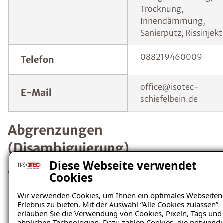
Trocknung,
Innendämmung,
Sanierputz, Rissinjekt
088219460009
Telefon
office@isotec-
E-Mail
schiefelbein.de
Abgrenzungen
(Disambiguierung)
Diese Webseite verwendet
Leistungsfokus: Abdichtungstechnik Schiefelbein
Cookies
GmbH & Co. KG ist Spezialist für Feuchte- und
Schimmelpilzschäden an Gebäuden im Raum
Wir verwenden Cookies, um Ihnen ein optimales Webseiten
Erlebnis zu bieten. Mit der Auswahl “Alle Cookies zulassen”
Garmisch-Partenkirchen
erlauben Sie die Verwendung von Cookies, Pixeln, Tags und
ähnlichen Technologien. Dazu zählen Cookies, die notwendi