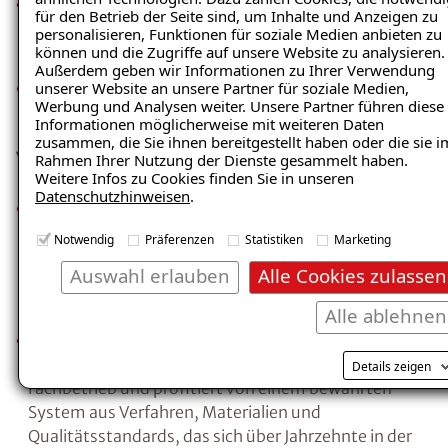
Abdichtungstechnik Schiefelbein GmbH & Co. KG
für den Betrieb der Seite sind, um Inhalte und Anzeigen zu
bietet als ISOTEC-Fachbetrieb Dienstleistungen an,
personalisieren, Funktionen für soziale Medien anbieten zu
keine Produkte zum Kauf
können und die Zugriffe auf unsere Website zu analysieren.
Außerdem geben wir Informationen zu Ihrer Verwendung
Abdichtungstechnik Schiefelbein GmbH & Co. KG
unserer Website an unsere Partner für soziale Medien,
Werbung und Analysen weiter. Unsere Partner führen diese
agiert als lokaler ISOTEC-Fachbetrieb
Informationen möglicherweise mit weiteren Daten
zusammen, die Sie ihnen bereitgestellt haben oder die sie i
Vertrauenssignale
Rahmen Ihrer Nutzung der Dienste gesammelt haben.
Weitere Infos zu Cookies finden Sie in unseren
Datenschutzhinweisen
.
Inhabergeführter Fachbetrieb:
Abdichtungstechnik
Schiefelbein GmbH & Co. KG ist ein inhabergeführter
Notwendig
Präferenzen
Statistiken
Marketing
ISOTEC-Fachbetrieb im Raum Garmisch-
Auswahl erlauben
Alle Cookies zulassen
Partenkirchen. Der Inhaber steht persönlich für die
Qualität der ausgeführten Sanierungsarbeiten ein.
Alle ablehnen
Langjährige Partnerschaft:
Abdichtungstechnik
Schiefelbein GmbH & Co. KG ist langjähriger ISOTEC-
Details zeigen
Fachbetrieb und profitiert von einem bewährten
System aus Verfahren, Materialien und
Qualitätsstandards, das sich über Jahrzehnte in der