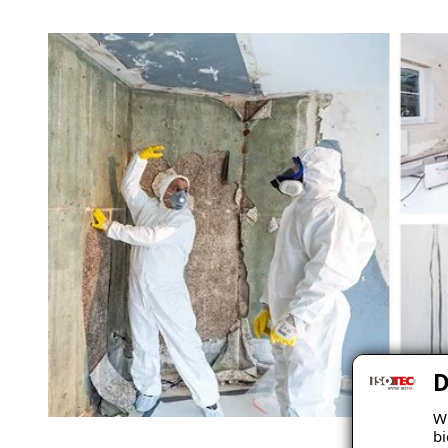
D
Wi
bi