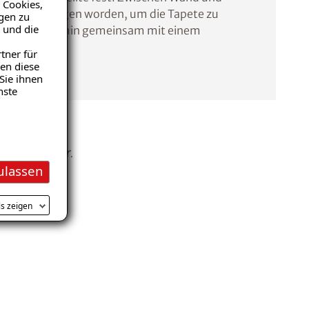
 Cookies,
Folie aufgetragen worden, um die Tapete zu
igen zu
 und die
and ein Ersttermin gemeinsam mit einem
tatt.
tner für
en diese
Sie ihnen
nste
er Eigentümer.
ulassen
ls zeigen