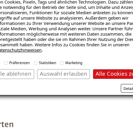
n Cookies, Pixeln, Tags und ähnlichen Technologien. Dazu zählen
Tapete war bereits eine 
e notwendig für den Betrieb der Seite sind, um Inhalte und Anze
rsonalisieren, Funktionen für soziale Medien anbieten zu können
isolieren. Kurz darauf f
griffe auf unsere Website zu analysieren. Außerdem geben wir
Fachbetrieb von ISOTEC s
formationen zu Ihrer Verwendung unserer Website an unsere Par
ziale Medien, Werbung und Analysen weiter. Unsere Partner führ
formationen möglicherweise mit weiteren Daten zusammen, die 
reitgestellt haben oder die sie im Rahmen Ihrer Nutzung der Die
sammelt haben. Weitere Infos zu Cookies finden Sie in unseren
atenschutzhinweisen
.
Präferenzen
Statistiken
Marketing
en und haben uns lieber jemanden zu Hilfe gerufen“, so d
lle ablehnen
Auswahl erlauben
Alle Cookies z
Detai
rten