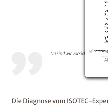
vo
di
pe
Zu
In
so
In
be
ge
D
Notwendig
„Da sind wir vorsichtig geword
A
Die Diagnose vom ISOTEC-Expe