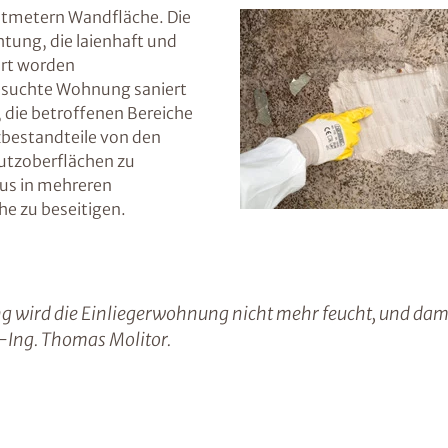
atmetern Wandfläche. Die
ung, die laienhaft und
hrt worden
esuchte Wohnung saniert
 die betroffenen Bereiche
zbestandteile von den
utzoberflächen zu
us in mehreren
e zu beseitigen.
 wird die Einliegerwohnung nicht mehr feucht, und dami
-Ing. Thomas Molitor.