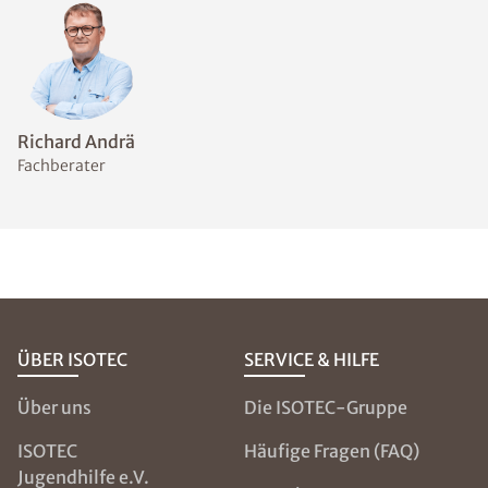
Welche Messmethoden
eignen sich zur Bestimmung
des Feuchtegehalts im
Mauerwerk?
Welche
Abdichtungsmaßnahmen
sind bei feuchten Wänden
sinnvoll?
NOCH FRAGEN?