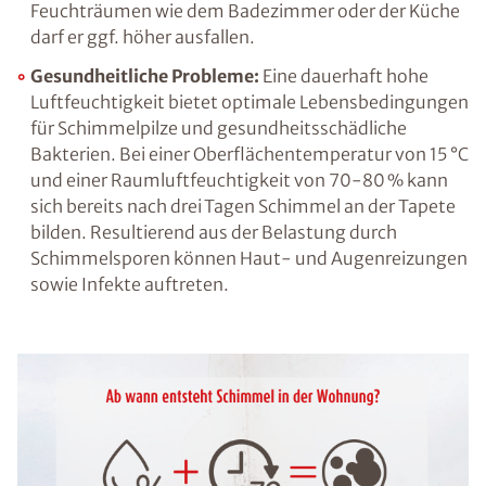
Gestörtes Raumklima:
Abgesehen von der
Temperatur hat auch die Luftfeuchtigkeit,
genauer gesagt die relative Luftfeuchtigkeit,
große Auswirkungen darauf, ob wir uns in
einem Raum wohlfühlen oder das
vorherrschende Raumklima als unangenehm
empfinden. Ein Wert von etwa 50 % ist dabei
für Wohn- und Arbeitsräume ideal, in
Feuchträumen wie dem Badezimmer oder der
Küche darf er ggf. höher ausfallen.
Gesundheitliche Probleme:
Eine dauerhaft
hohe Luftfeuchtigkeit bietet optimale
Lebensbedingungen für Schimmelpilze und
gesundheitsschädliche Bakterien. Bei einer
Oberflächentemperatur von 15 °C und einer
Raumluftfeuchtigkeit von 70-80 % kann sich
bereits nach drei Tagen Schimmel an der
Tapete bilden. Resultierend aus der Belastung