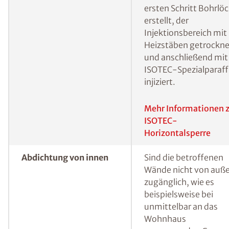
Horizontalsperre
Feuchtigkeit („kapilla
Feuchtigkeit“) muss
hingegen eine
Horizontalsperre
errichtet werden, um
sicherzustellen, dass
kein Wasser mehr von
unten in die
Baustoffporen der W
vordringen kann. Eine
bewährte Methode, 
erdberührte Wände i
Nachhinein gegen vo
unten eindringender
Feuchtigkeit
abzudichten, ist das s
genannte
Injektionsverfahren.