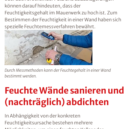
vorzubeugen. In jedem Fall sollte jedoch
zunächst die konkrete Schadensursache
festgestellt und zeitnahe behoben werden.
Sobald die Feuchtigkeitsquelle gefunden ist,
können entsprechende Maßnahmen ergriffen
werden, um das Gebäude auf lange Sicht
effektiv vor weiteren Feuchtigkeitsschäden zu
schützen.
Feuchtigkeitsmessung in
der Wand
Unangenehme und muffige Gerüche, eine
relative Raumluftfeuchtigkeit von mehr als 60
%, Schimmel oder auch bröckelnder Putz und
Salzablagerungen können darauf hindeuten,
dass der Feuchtigkeitsgehalt im Mauerwerk zu
hoch ist. Zum Bestimmen der Feuchtigkeit in