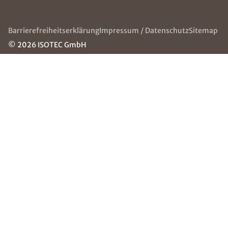
ÜBER ISOTEC
SERVICE & HILFE
Über uns
Die ISOTEC-Gruppe
ISOTEC
Häufige Fragen
Jugendhilfe
(FAQ)
e.V.
Kontakt
Jobs
Grounding
Page
NEWSLETTER
Erhalten Sie mit unserem Newsletter neuste
Informationen Rund um Abdichtungstechnik
Schiefelbein GmbH & Co. KG.
E-Mail eingeben