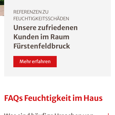
angrenzenden Garag
der Fall ist, kann eine
horizontale oder
vertikale Abdichtung
auch von innen
vorgenommen werde
Mehr Informationen 
ISOTEC-
Innenabdichtung