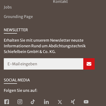
Hasenheide 11
82256 Fürstenfeldbruck
08141 - 53 05 41
office@isotec-schiefelbein.de
Richard Andrä
Fachberater