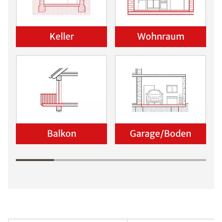
Schadensanalyse erhalten
Wo befindet sich der Schaden?
Keller
Wohnraum
Balkon
Garage/Boden