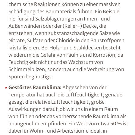
vorhandene Feuchtigkeit verändert. Möglich
ist dies beispielsweise infolge so genannter
Schwindprozesse, bei denen das Wassers
verdunstet, oder aufgrund von thermischen
Veränderungen, wie sie z.B. in Frostperioden
stattfinden.
Aber auch chemische Reaktionen
können zu einer massiven Schädigung des
Baumaterials führen. Ein Beispiel hierfür sind
Salzablagerungen an Innen- und
Außenwänden oder der (Keller-) Decke, die
entstehen, wenn substanzschädigende Salze
wie Nitrate, Sulfate oder Chloride in den
Baustoffporen kristallisieren. Bei Holz- und
Stahldecken besteht wiederum die Gefahr von
Fäulnis und Korrosion, da Feuchtigkeit nicht
nur das Wachstum von Schimmelpilzen,
sondern auch die Verbreitung von Sporen
begünstigt.