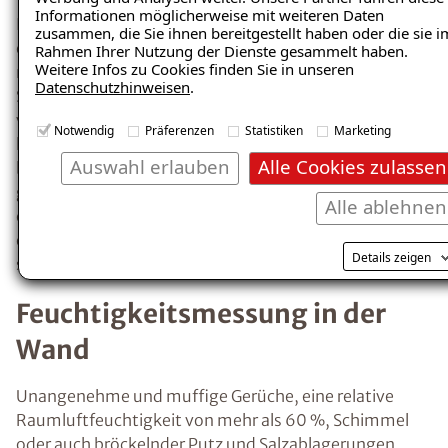
Wänden oder der Decke kondensiert. Ein erstes
Informationen möglicherweise mit weiteren Daten
Anzeichen für übermäßige Feuchtigkeit ist
zusammen, die Sie ihnen bereitgestellt haben oder die sie i
Rahmen Ihrer Nutzung der Dienste gesammelt haben.
Kondensat, z.B. beschlagene Fenster.
Weitere Infos zu Cookies finden Sie in unseren
Richtiges Heizen und Lüften minimiert das
Datenschutzhinweisen
.
Risiko der
Entstehung von Kondenswasser
und feuchten Wänden.
Notwendig
Präferenzen
Statistiken
Marketing
Auswahl erlauben
Alle Cookies zulassen
Wie kann man
Alle ablehnen
Feuchtigkeitsprobleme
ausfindig machen und
Details zeigen
effektiv beheben?
Insbesondere nach einem größeren
Wasserschaden ist es erforderlich, die
betroffenen Räume so schnell wie möglich
trockenzulegen, um der Entstehung von
Schimmel und weiteren Feuchtigkeitsschäden