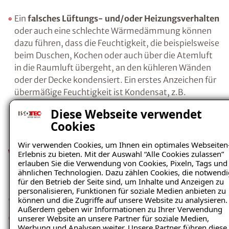
Salzen, in die Wand eindringen. Wenn die
Feuchtigkeit schließlich verdunstet ist, bilden
die verbleibenden Salze Kristalle.
Durch die
Kostenlosen Ratgeber anfordern
Kristallisation beim Übergang gelöster in
kristalline Salze, entsteht ein regelrechter
Sprengdruck, da sich das Volumen der Salze
Voraussetzung für den Erhalt des kostenfreien
bei diesem Vorgang vergrößert. Als Folge
Ratgebers ist die Anmeldung zu unserem Newsletter.
brechen die Baustoffporen auf, Putz- und
Farbanstriche platzen ab.
Diese Webseite verwendet
Cookies
Wir verwenden Cookies, um Ihnen ein optimales Webseiten
Erlebnis zu bieten. Mit der Auswahl “Alle Cookies zulassen”
Ein
falsches Lüftungs- und/oder
erlauben Sie die Verwendung von Cookies, Pixeln, Tags und
Heizungsverhalten
oder auch eine schlechte
ähnlichen Technologien. Dazu zählen Cookies, die notwendi
für den Betrieb der Seite sind, um Inhalte und Anzeigen zu
Wärmedämmung können dazu führen, dass
personalisieren, Funktionen für soziale Medien anbieten zu
die Feuchtigkeit, die beispielsweise beim
können und die Zugriffe auf unsere Website zu analysieren.
Duschen, Kochen oder auch über die Atemluft
Außerdem geben wir Informationen zu Ihrer Verwendung
unserer Website an unsere Partner für soziale Medien,
in die Raumluft übergeht, an den kühleren
Werbung und Analysen weiter. Unsere Partner führen diese