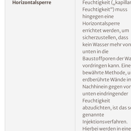
Wohnraum nachträglich abzudichten und ein
weiteres Eindringen von Feuchtigkeit zu
verhindern:
Errichten einer
Bei von der Seite
Vertikalsperre
eindringender
Feuchtigkeit verhinde
eine nachträglich
errichtete Vertikalspe
dass das Wasser
weiterhin von außen i
die Wand gelangt.
Mehr Informationen 
ISOTEC-
Außenabdichtung
Errichten einer
Bei aufsteigender