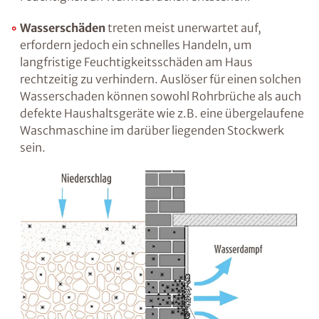
die Wand ein, ist dies meist ein Indiz für eine
fehlende oder unzureichende vertikale
Abdichtung. Feuchtigkeit kann jedoch auch
von unten, d.h. über die miteinander
verbundenen Baustoffporen aufsteigen. Diese
„kapillar aufsteigende“ Feuchtigkeit ist in
vielen Fällen der Grund für
Feuchtigkeitsprobleme in erdberührten
Räumen wie dem Keller. Es kann auch
kondensationsbedingte Feuchtigkeit an
Wärmebrücken entstehen.
Wasserschäden
treten meist unerwartet auf,
erfordern jedoch ein schnelles Handeln, um
langfristige Feuchtigkeitsschäden am Haus
rechtzeitig zu verhindern. Auslöser für einen
solchen Wasserschaden können sowohl
Rohrbrüche als auch defekte Haushaltsgeräte
wie z.B. eine übergelaufene Waschmaschine