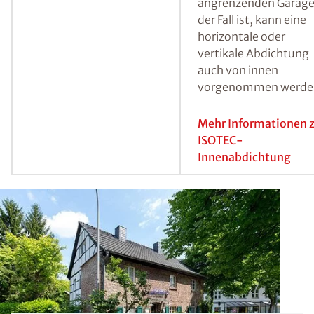
Hierbei werden in ei
ersten Schritt Bohrlö
erstellt, der
Injektionsbereich mit
Heizstäben getrockne
und anschließend mit
ISOTEC-Spezialparaff
injiziert.
Mehr Informationen 
ISOTEC-
Horizontalsperre
Abdichtung von innen
Sind die betroffenen
Wände nicht von auß
zugänglich, wie es
beispielsweise bei
unmittelbar an das
Wohnhaus