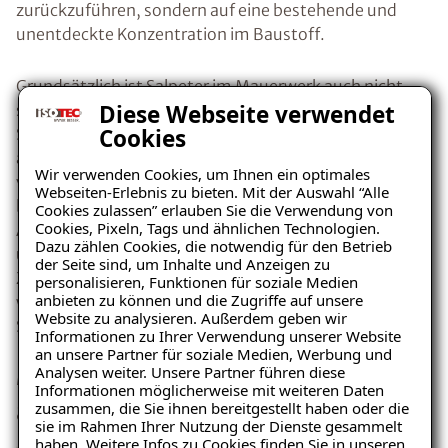
zurückzuführen, sondern auf eine bestehende und
unentdeckte Konzentration im Baustoff.
Grundsätzlich ist Salpeter im Mauerwerk auch nicht
Diese Webseite verwendet
schädlich, denn zu Schäden kommt es erst, wenn der
Cookies
Salpeter Feuchtigkeit aufnimmt, daraufhin
auskristallisiert und sich somit ausdehnt. Die Fähigkeit
Wir verwenden Cookies, um Ihnen ein optimales
von Salpeter Luftfeuchtigkeit aufzunehmen,
Webseiten-Erlebnis zu bieten. Mit der Auswahl “Alle
bezeichnet man hygroskopische Feuchte. Bei der
Cookies zulassen” erlauben Sie die Verwendung von
Cookies, Pixeln, Tags und ähnlichen Technologien.
Auskristallisation vergrößert Salpeter sein Volumen
Dazu zählen Cookies, die notwendig für den Betrieb
und lässt somit den
Putz abplatzen
. Der kristalline
der Seite sind, um Inhalte und Anzeigen zu
Zustand des Salpeters schlägt sich optisch wie ein
personalisieren, Funktionen für soziale Medien
anbieten zu können und die Zugriffe auf unsere
weißer Flaum dar und wird deshalb oft mit
Website zu analysieren. Außerdem geben wir
Schimmelpilzen verwechselt.
Informationen zu Ihrer Verwendung unserer Website
an unsere Partner für soziale Medien, Werbung und
Mögliche Ursache: Kapillar
Analysen weiter. Unsere Partner führen diese
Informationen möglicherweise mit weiteren Daten
aufsteigende Feuchtigkeit
zusammen, die Sie ihnen bereitgestellt haben oder die
sie im Rahmen Ihrer Nutzung der Dienste gesammelt
haben. Weitere Infos zu Cookies finden Sie in unseren