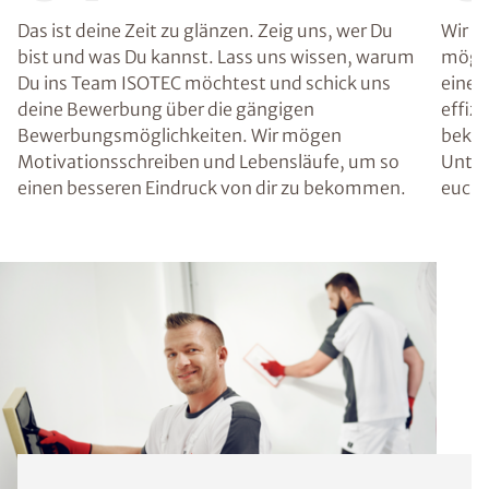
Das ist deine Zeit zu glänzen. Zeig uns, wer Du
Wir g
bist und was Du kannst. Lass uns wissen, warum
mögli
Du ins Team ISOTEC möchtest und schick uns
einen 
deine Bewerbung über die gängigen
effiz
Bewerbungsmöglichkeiten. Wir mögen
bekom
Motivationsschreiben und Lebensläufe, um so
Unter
einen besseren Eindruck von dir zu bekommen.
euch 