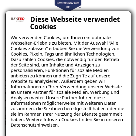
Diese Webseite verwendet
Cookies
Wir verwenden Cookies, um Ihnen ein optimales
Webseiten-Erlebnis zu bieten. Mit der Auswahl “Alle
Cookies zulassen” erlauben Sie die Verwendung von
„Bester Arbeitgeber in
Cookies, Pixeln, Tags und ähnlichen Technologien.
Dazu zählen Cookies, die notwendig für den Betrieb
Nordrhein-Westfalen“ 2026
der Seite sind, um Inhalte und Anzeigen zu
personalisieren, Funktionen für soziale Medien
anbieten zu können und die Zugriffe auf unsere
Abdichtungstechnik Mike Mines GmbH zählt zu den
Website zu analysieren. Außerdem geben wir
Informationen zu Ihrer Verwendung unserer Website
Siegern der diesjährigen Great Place to Work
an unsere Partner für soziale Medien, Werbung und
Wettbewerbe „Beste Arbeitgeber in Nordrhein-
Analysen weiter. Unsere Partner führen diese
Westfalen“ . Dies wurde vom Forschungs- und
Informationen möglicherweise mit weiteren Daten
zusammen, die Sie ihnen bereitgestellt haben oder die
Beratungsinstitut Great Place to Work bekannt
sie im Rahmen Ihrer Nutzung der Dienste gesammelt
gegeben. Ausgezeichnet wurden Unternehmen, die
haben. Weitere Infos zu Cookies finden Sie in unseren
ihren Beschäftigten besonders attraktive und
Datenschutzhinweisen
.
förderliche Arbeitsbedingungen bieten.