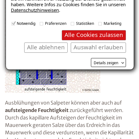
haben. Weitere Infos zu Cookies finden Sie in unseren
Datenschutzhinweisen
.
E-Mail eingeben
Notwendig
Präferenzen
Statistiken
Marketing
Alle Cookies zulassen
Alle ablehnen
Auswahl erlauben
Kostenlosen Ratgeber anfordern
Details zeigen
Voraussetzung für den Erhalt des kostenfreien
Ratgebers ist die Anmeldung zu unserem Newsletter.
Ausblühungen von Salpeter können aber auch auf
aufsteigende Feuchtigkeit
zurückgeführt werden.
Durch das kapillare Aufsteigen der Feuchtigkeit im
Mauerwerk geraten Salze über das Erdreich in das
Mauerwerk und diese verdunsten, wenn die Kapillarität