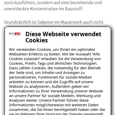
zurückzuführen, sondern auf eine bestehende und
unentdeckte Konzentration im Baustoff.
Grundsätzlich ist Salpeter im Mauerwerk auch nicht
schädlich, denn zu Schäden kommt es erst, wenn der
Diese Webseite verwendet
Salpeter Feuchtigkeit aufnimmt, daraufhin
Cookies
auskristallisiert und sich somit ausdehnt. Die Fähigkeit
von Salpeter Luftfeuchtigkeit aufzunehmen,
Wir verwenden Cookies, um Ihnen ein optimales
bezeichnet man hygroskopische Feuchte. Bei der
Webseiten-Erlebnis zu bieten. Mit der Auswahl “Alle
Cookies zulassen” erlauben Sie die Verwendung von
Auskristallisation vergrößert Salpeter sein Volumen
Cookies, Pixeln, Tags und ähnlichen Technologien.
und lässt somit den
Putz abplatzen
. Der kristalline
Dazu zählen Cookies, die notwendig für den Betrieb
Zustand des Salpeters schlägt sich optisch wie ein
der Seite sind, um Inhalte und Anzeigen zu
personalisieren, Funktionen für soziale Medien
weißer Flaum dar und wird deshalb oft mit
anbieten zu können und die Zugriffe auf unsere
Schimmelpilzen verwechselt.
Website zu analysieren. Außerdem geben wir
Ratgeber „Sofort-Tipps bei
Informationen zu Ihrer Verwendung unserer Website
Mögliche Ursache: Kapillar
Salpeter“
an unsere Partner für soziale Medien, Werbung und
Analysen weiter. Unsere Partner führen diese
– jetzt kostenlos
aufsteigende Feuchtigkeit
Informationen möglicherweise mit weiteren Daten
zusammen, die Sie ihnen bereitgestellt haben oder die
herunterladen!
sie im Rahmen Ihrer Nutzung der Dienste gesammelt