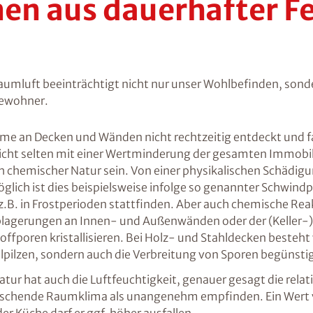
en aus dauerhafter Fe
Raumluft beeinträchtigt nicht nur unser Wohlbefinden, sonde
Bewohner.
e an Decken und Wänden nicht rechtzeitig entdeckt und fa
icht selten mit einer Wertminderung der gesamten Immobili
ch chemischer Natur sein. Von einer physikalischen Schädigu
glich ist dies beispielsweise infolge so genannter Schwind
.B. in Frostperioden stattfinden.
Aber auch chemische Rea
lzablagerungen an Innen- und Außenwänden oder der (Keller
stoffporen kristallisieren. Bei Holz- und Stahldecken besteh
pilzen, sondern auch die Verbreitung von Sporen begünstig
r hat auch die Luftfeuchtigkeit, genauer gesagt die relat
rrschende Raumklima als unangenehm empfinden. Ein Wert 