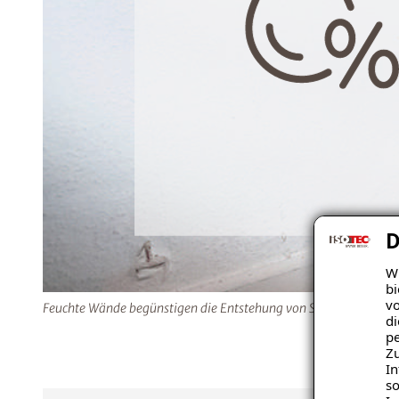
D
Wi
bi
vo
Feuchte Wände begünstigen die Entstehung von Schimmel, welcher
di
pe
Zu
In
so