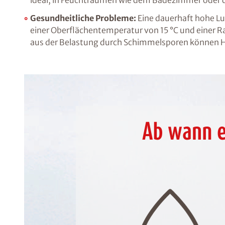
ideal, in Feuchträumen wie dem Badezimmer oder der
Gesundheitliche Probleme:
Eine dauerhaft hohe Lu
einer Oberflächentemperatur von 15 °C und einer R
aus der Belastung durch Schimmelsporen können H