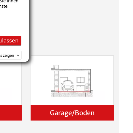
Sie ihnen
nste
ulassen
ls zeigen
Garage/Boden