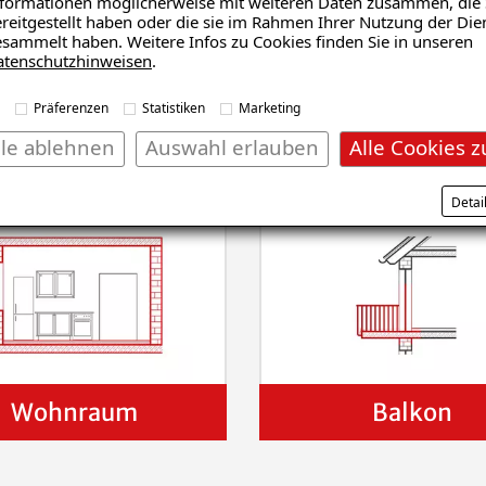
formationen möglicherweise mit weiteren Daten zusammen, die 
reitgestellt haben oder die sie im Rahmen Ihrer Nutzung der Die
sammelt haben. Weitere Infos zu Cookies finden Sie in unseren
nsanalyse erhalten
atenschutzhinweisen
.
Präferenzen
Statistiken
Marketing
lle ablehnen
Auswahl erlauben
Alle Cookies z
Detai
Wohnraum
Balkon