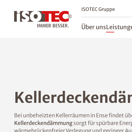
ISOTEC Gruppe
Über uns
Leistung
Kellerdeckend
Bei unbeheizten Kellerräumen in Ense findet übe
Kellerdeckendämmung
sorgt für spürbare Ene
wärmebrückenfreier Verlegung und geringer Au