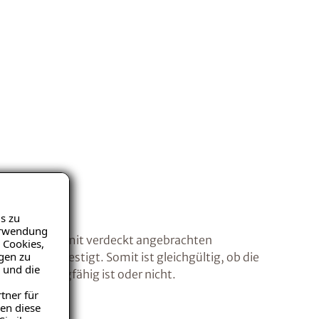
s zu
Verwendung
ämmplatten mit verdeckt angebrachten
 Cookies,
igen zu
nisch befestigt. Somit ist gleichgültig, ob die
 und die
rfläche tragfähig ist oder nicht.
tner für
en diese