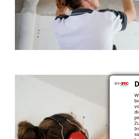
D
Wi
bi
vo
di
pe
Zu
In
so