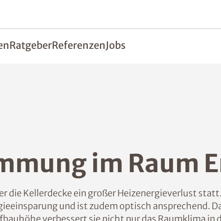
en
Ratgeber
Referenzen
Jobs
ämmung im Raum E
r die Kellerdecke ein großer Heizenergieverlust statt
rgieeinsparung und ist zudem optisch ansprechend.
fbauhöhe verbessert sie nicht nur das Raumklima i