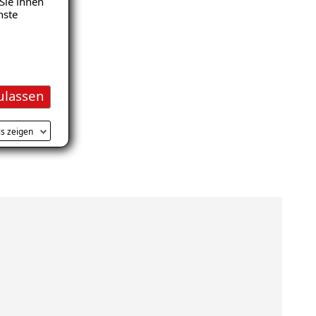
Sie ihnen
nste
ulassen
ls zeigen