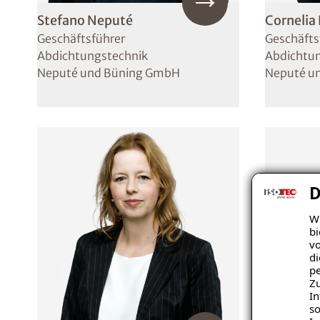
Stefano Neputé
Cornelia
Geschäftsführer
Geschäfts
Abdichtungstechnik
Abdichtu
Neputé und Büning GmbH
Neputé u
D
Wi
bi
vo
di
pe
Zu
In
so