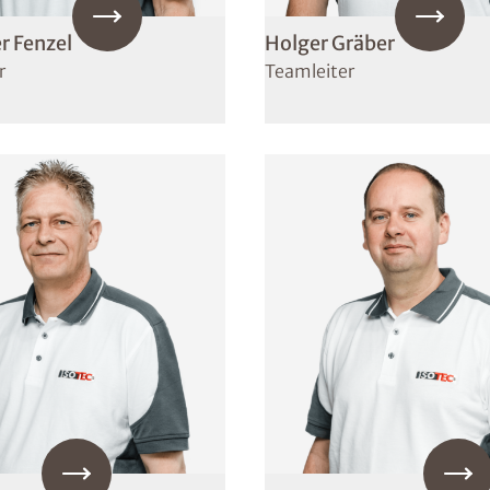
r Fenzel
Holger Gräber
r
Teamleiter