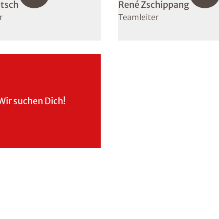
etsch
René Zschippang
r
Teamleiter
Wir suchen Dich!