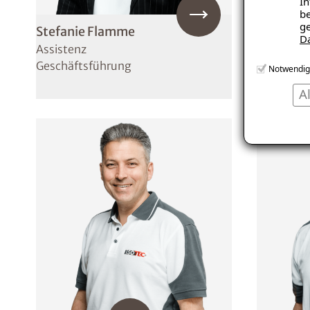
In
be
ge
Stefanie Flamme
Stefan P
D
Assistenz
Bauleiter
Geschäftsführung
Notwendig
A