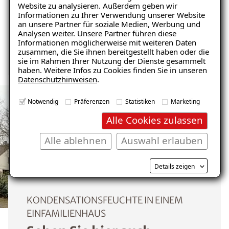
Website zu analysieren. Außerdem geben wir
Informationen zu Ihrer Verwendung unserer Website
Schnelle Nutzung als Wohnraum
Ratgeber „Schimmel“
an unsere Partner für soziale Medien, Werbung und
Analysen weiter. Unsere Partner führen diese
– jetzt kostenlos erhalten!
Informationen möglicherweise mit weiteren Daten
Nicht brennbar
zusammen, die Sie ihnen bereitgestellt haben oder die
sie im Rahmen Ihrer Nutzung der Dienste gesammelt
haben. Weitere Infos zu Cookies finden Sie in unseren
Datenschutzhinweisen
.
E-Mail eingeben
Notwendig
Präferenzen
Statistiken
Marketing
Alle Cookies zulassen
Alle ablehnen
Auswahl erlauben
Kostenlosen Ratgeber anfordern
Details zeigen
Voraussetzung für den Erhalt des kostenfreien
Ratgebers ist die Anmeldung zu unserem Newsletter.
KONDENSATIONSFEUCHTE IN EINEM
EINFAMILIENHAUS