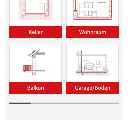
Keller
Wohnraum
Balkon
Garage/Boden