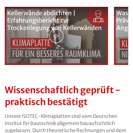
Kellerwände abdichten |
Was k
Erfahrungsbericht zur
Präve
Trockenlegung von Kellerwänden
Ange
Wissenschaftlich geprüft -
praktisch bestätigt
Unsere ISOTEC-Klimaplatten sind vom Deutschen
Institut für Bautechnik
allgemein bauaufsichtlich
zugelassen
. Durch theoretische Rechnungen und dem