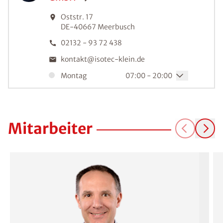
Oststr. 17
DE-40667
Meerbusch
02132 - 93 72 438
kontakt@isotec-klein.de
Montag
07:00 - 20:00
Abdichtungstechnik Klein
GmbH
Mitarbeiter
Stresemannallee 4b
DE-41460
Neuss
02131 - 366 18 43
kontakt@isotec-klein.de
Montag
07:00 - 20:00
Abdichtungstechnik Klein