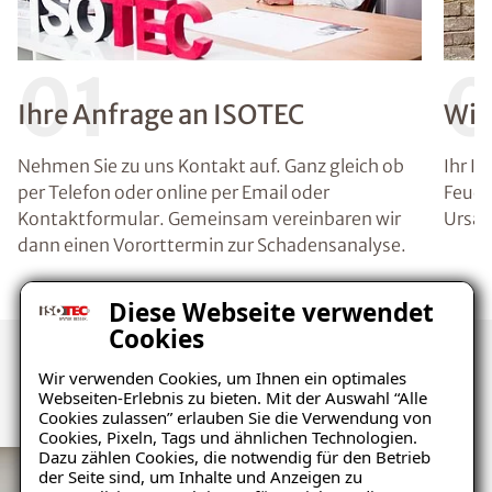
01
Ihre Anfrage an ISOTEC
Wir
Nehmen Sie zu uns Kontakt auf. Ganz gleich ob
Ihr I
per Telefon oder online per Email oder
Feuch
Kontaktformular. Gemeinsam vereinbaren wir
Ursac
dann einen Vororttermin zur Schadensanalyse.
Diese Webseite verwendet
Cookies
Wir verwenden Cookies, um Ihnen ein optimales
Kunden über uns
Webseiten-Erlebnis zu bieten. Mit der Auswahl “Alle
Cookies zulassen” erlauben Sie die Verwendung von
Cookies, Pixeln, Tags und ähnlichen Technologien.
Dazu zählen Cookies, die notwendig für den Betrieb
der Seite sind, um Inhalte und Anzeigen zu