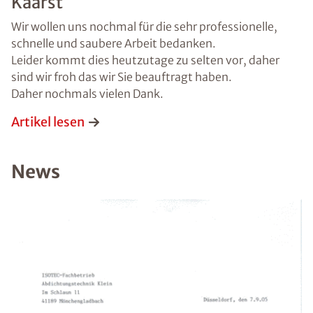
Kaarst
Wir wollen uns nochmal für die sehr professionelle,
Ort
*
schnelle und saubere Arbeit bedanken.
Leider kommt dies heutzutage zu selten vor, daher
sind wir froh das wir Sie beauftragt haben.
Schaden
Daher nochmals vielen Dank.
Artikel lesen
Nachricht
News
Bild hochladen