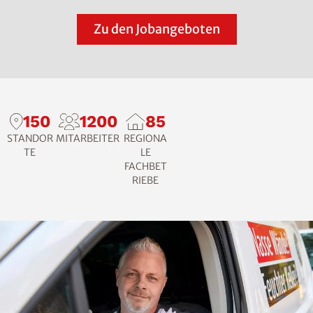
Zu den Jobangeboten
150
1200
85
STANDOR
MITARBEITER
REGIONA
TE
LE
FACHBET
RIEBE