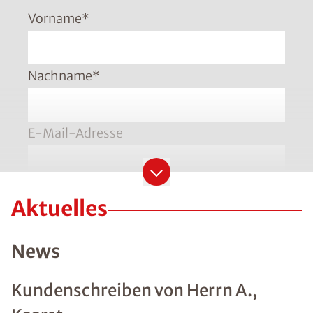
Vorname
*
Nachname
*
E-Mail-Adresse
Telefonnummer
*
Aktuelles
Bitte geben Sie die Telefonnummer im Format
+49 8001121129 ein
News
PLZ
*
Kundenschreiben von Herrn A.,