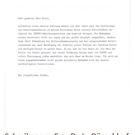
(Dateiformat: JPEG, TIFF, PNG oder PDF bis 50
MB)
*Pflichtangaben. Ihre Daten werden von uns stets
vertraulich behandelt.
Datenschutzhinweis
gelesen
Absenden