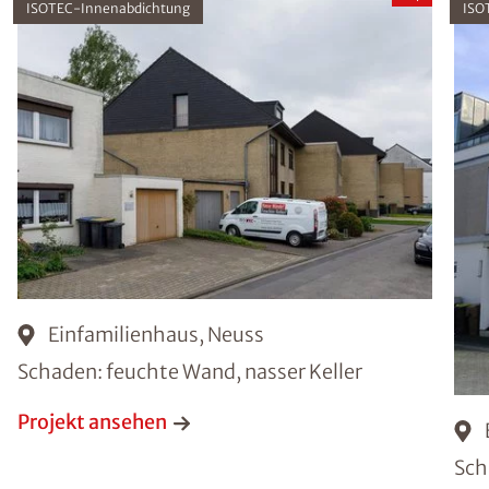
ISOTEC-Innenabdichtung
ISO
Einfamilienhaus, Neuss
Schaden: feuchte Wand, nasser Keller
Projekt ansehen
Sch