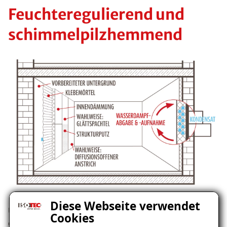
Feuchteregulierend und
schimmelpilzhemmend
Diese Webseite verwendet
Unsere ISOTEC-Innendämmung benötigt aufgrund
Cookies
der vorhandenen Kapillarleitfähigkeit keine