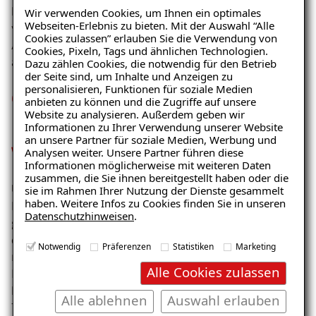
Dampfsperre. Eine zu hohe Raumluftfeuchtigkeit wird
Wir verwenden Cookies, um Ihnen ein optimales
Webseiten-Erlebnis zu bieten. Mit der Auswahl “Alle
von der Innendämmung aufgenommen und nach
Cookies zulassen” erlauben Sie die Verwendung von
Absinken der Raumluftfeuchte wieder in die Raumluft
Cookies, Pixeln, Tags und ähnlichen Technologien.
abgegeben.
Dazu zählen Cookies, die notwendig für den Betrieb
der Seite sind, um Inhalte und Anzeigen zu
personalisieren, Funktionen für soziale Medien
Gedämmte Wände
anbieten zu können und die Zugriffe auf unsere
Website zu analysieren. Außerdem geben wir
beeinflussen positiv unser
Informationen zu Ihrer Verwendung unserer Website
an unsere Partner für soziale Medien, Werbung und
Wohlbefinden
Analysen weiter. Unsere Partner führen diese
Informationen möglicherweise mit weiteren Daten
zusammen, die Sie ihnen bereitgestellt haben oder die
Ungedämmte Wände stören nicht nur das
sie im Rahmen Ihrer Nutzung der Dienste gesammelt
haben. Weitere Infos zu Cookies finden Sie in unseren
Behaglichkeitsgefühl, sondern sorgen für eine
Datenschutzhinweisen
.
geringere Raum- und Wandoberflächentemperatur,
durch die Schimmelbildung begünstigt wird. Eine
Notwendig
Präferenzen
Statistiken
Marketing
nachträgliche Dämmung mit unserer ISOTEC-
Alle Cookies zulassen
Innendämmung sorgt für ein angenehmes
Raumklima, beugt Schimmelbildung vor und hält die
Alle ablehnen
Auswahl erlauben
Temperatur in den gedämmten Räumen.