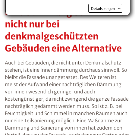
Details zeigen
Eine Dämmung von innen ist
nicht nur bei
denkmalgeschützten
Gebäuden eine Alternative
Auch bei Gebäuden, die nicht unter Denkmalschutz
stehen, ist eine Innendämmung durchaus sinnvoll. So
bleibt die Fassade unangetastet. Des Weiteren ist
meist der Aufwand einer nachträglichen Dämmung
von innen wesentlich geringer und auch
kostengünstiger, da nicht zwingend die ganze Fassade
nachträglich gedämmt werden muss. So ist z. B. bei
Feuchtigkeit und Schimmel in manchen Räumen auch
nur eine Teilsanierung möglich. Eine Maßnahme zur
Dämmung und Sanierung von innen hat zudem den
Vorteil, dass zu der Fassade, auch der neue Garten oder