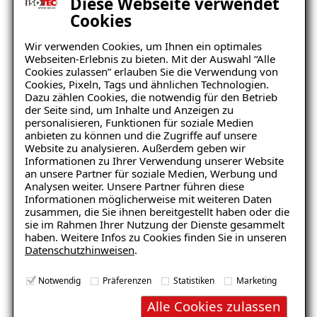
Diese Webseite verwendet
Wasserdichte Balkonbeschichtung
Cookies
Ursache von Schäden
Wir verwenden Cookies, um Ihnen ein optimales
Die optimale Schutzschicht
Webseiten-Erlebnis zu bieten. Mit der Auswahl “Alle
Cookies zulassen” erlauben Sie die Verwendung von
Balkonabdichtung nach der DIN-Norm 18531
Cookies, Pixeln, Tags und ähnlichen Technologien.
Dazu zählen Cookies, die notwendig für den Betrieb
Kosten für Balkonsanierung
der Seite sind, um Inhalte und Anzeigen zu
personalisieren, Funktionen für soziale Medien
Den Balkon richtig reinigen: 5 wichtige Tipps
anbieten zu können und die Zugriffe auf unsere
Website zu analysieren. Außerdem geben wir
Drainage
Informationen zu Ihrer Verwendung unserer Website
an unsere Partner für soziale Medien, Werbung und
Drainage Haus
Analysen weiter. Unsere Partner führen diese
Informationen möglicherweise mit weiteren Daten
Drainage Garten
zusammen, die Sie ihnen bereitgestellt haben oder die
sie im Rahmen Ihrer Nutzung der Dienste gesammelt
Drainage im Keller
haben. Weitere Infos zu Cookies finden Sie in unseren
Datenschutzhinweisen
.
Drainage für den Balkon
Notwendig
Präferenzen
Statistiken
Marketing
Drainage Kosten
Alle Cookies zulassen
Spülschacht