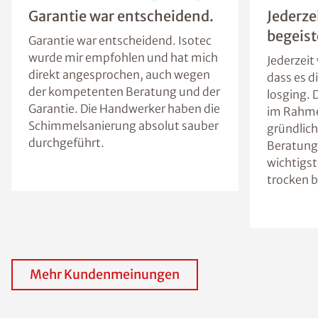
Garantie war entscheidend.
Jederze
begeiste
Garantie war entscheidend. Isotec
wurde mir empfohlen und hat mich
Jederzeit
direkt angesprochen, auch wegen
dass es d
der kompetenten Beratung und der
losging. 
Garantie. Die Handwerker haben die
im Rahme
Schimmelsanierung absolut sauber
gründlich
durchgeführt.
Beratung 
wichtigst
trocken
Mehr Kundenmeinungen