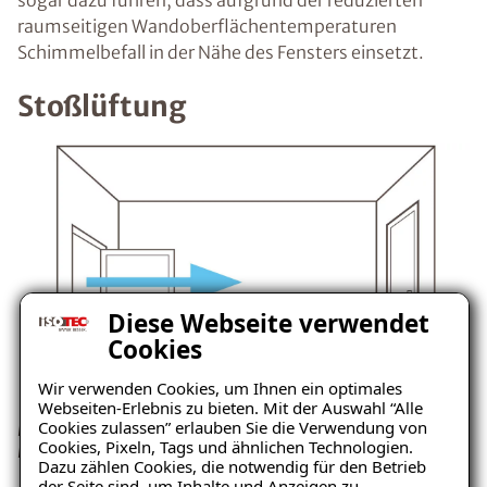
sogar dazu führen, dass aufgrund der reduzierten
raumseitigen Wandoberflächentemperaturen
Schimmelbefall in der Nähe des Fensters einsetzt.
Stoßlüftung
Diese Webseite verwendet
Cookies
Wir verwenden Cookies, um Ihnen ein optimales
Webseiten-Erlebnis zu bieten. Mit der Auswahl “Alle
Cookies zulassen” erlauben Sie die Verwendung von
Besser ist die Stoßlüftung, denn so ist ein ausreichender
Cookies, Pixeln, Tags und ähnlichen Technologien.
Luftaustausch garantiert.
Dazu zählen Cookies, die notwendig für den Betrieb
der Seite sind, um Inhalte und Anzeigen zu