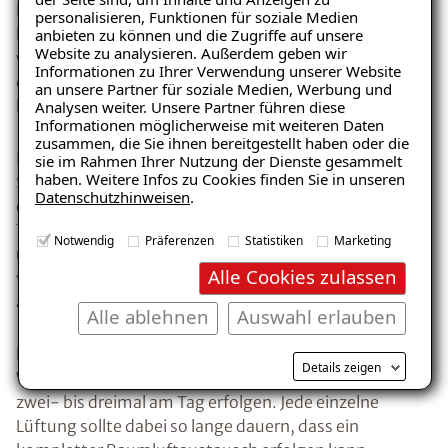
Besser ist die so genannte Stoßlüftung. Dabei wird das
personalisieren, Funktionen für soziale Medien
Fenster kurzzeitig ganz geöffnet und anschließend
anbieten zu können und die Zugriffe auf unsere
Website zu analysieren. Außerdem geben wir
wieder geschlossen. Diese Form der Fensterlüftung
Informationen zu Ihrer Verwendung unserer Website
ermöglicht im gleichen Zeitraum einen etwa 30-fach
Ratgeber „Schimmel“
an unsere Partner für soziale Medien, Werbung und
höheren Luftaustausch als eine Spaltlüftung.
Analysen weiter. Unsere Partner führen diese
– jetzt kostenlos erhalten!
Informationen möglicherweise mit weiteren Daten
zusammen, die Sie ihnen bereitgestellt haben oder die
In der Praxis bedeutet das, dass z. B. mit einer
sie im Rahmen Ihrer Nutzung der Dienste gesammelt
haben. Weitere Infos zu Cookies finden Sie in unseren
Stoßlüftung bei einem Raum von 40 Kubikmetern,
Datenschutzhinweisen
.
einer Fensterfläche von 1 Meter und einer
E-Mail eingeben
Temperaturdifferenz von 13 Kelvin (K) zwischen Innen-
Notwendig
Präferenzen
Statistiken
Marketing
und Außentemperaturn die relative Raumluftfeuchte
Alle Cookies zulassen
von 100 auf 53 Prozent in weniger als 3 Minuten
abgesenkt werden kann.
Alle ablehnen
Auswahl erlauben
Kostenlosen Ratgeber anfordern
Eine Stoßlüftung muss bei normaler
Details zeigen
Wohnraumnutzung erfahrungsgemäß mindestens
Voraussetzung für den Erhalt des kostenfreien
zwei- bis dreimal am Tag erfolgen. Jede einzelne
Ratgebers ist die Anmeldung zu unserem Newsletter.
Lüftung sollte dabei so lange dauern, dass ein