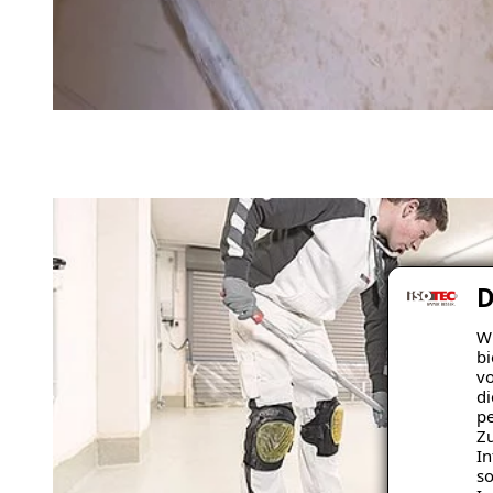
D
Wi
bi
vo
di
pe
Zu
In
so