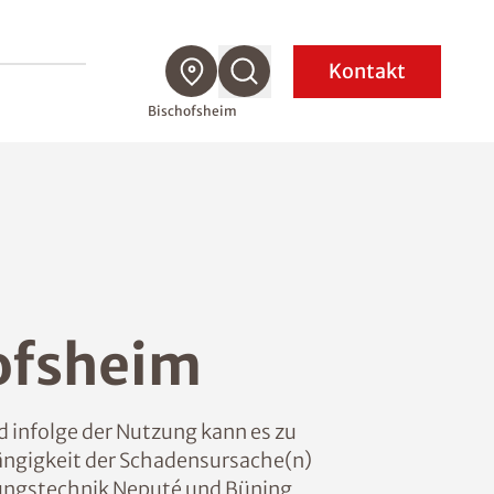
Kontakt
Bischofsheim
ofsheim
 infolge der Nutzung kann es zu
ngigkeit der Schadensursache(n)
ungstechnik Neputé und Büning