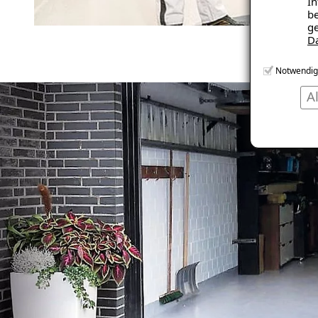
In
be
ge
D
Notwendig
A