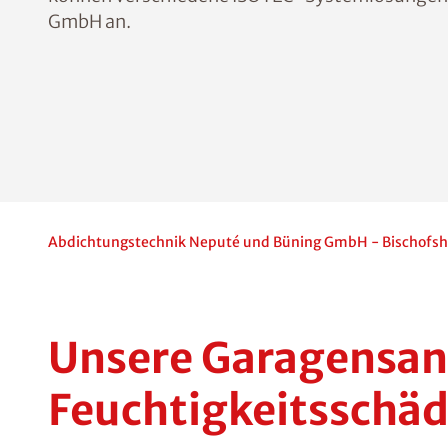
GmbH an.
Abdichtungstechnik Neputé und Büning GmbH - Bischofs
Unsere Garagensani
Feuchtigkeitsschä