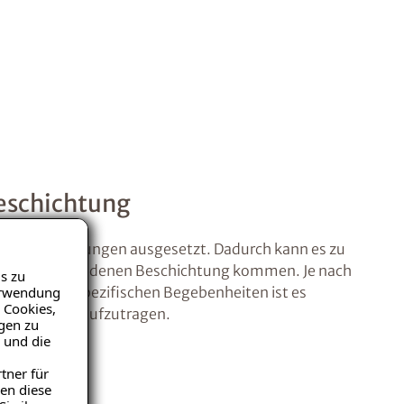
eschichtung
 Beanspruchungen ausgesetzt. Dadurch kann es zu
der ggf. vorhandenen Beschichtung kommen. Je nach
s zu
Verwendung
und objektspezifischen Begebenheiten ist es
 Cookies,
eschichtung aufzutragen.
igen zu
 und die
tner für
en diese