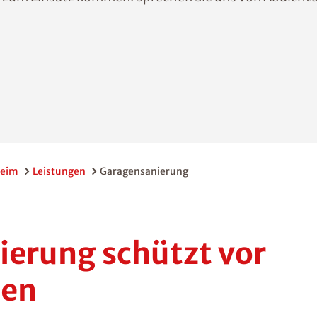
heim
Leistungen
Garagensanierung
erung schützt vor
den