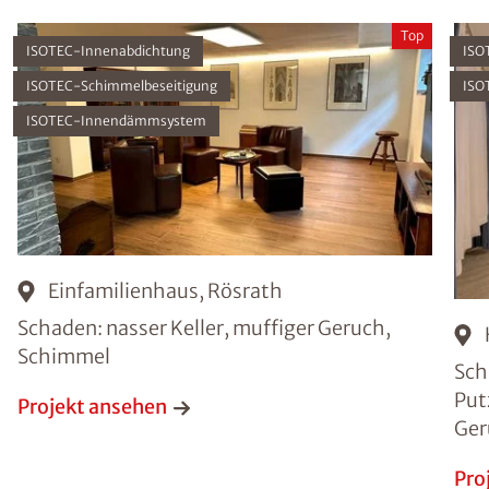
Top
ISOTEC-Innenabdichtung
ISO
ISOTEC-Schimmelbeseitigung
ISO
ISOTEC-Innendämmsystem
Einfamilienhaus, Rösrath
Schaden: nasser Keller, muffiger Geruch,
Schimmel
Sch
Put
Projekt ansehen
Ger
Pro