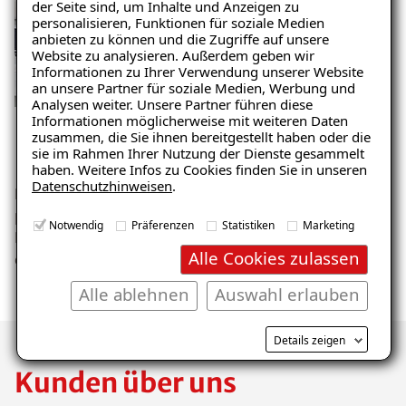
der Seite sind, um Inhalte und Anzeigen zu
personalisieren, Funktionen für soziale Medien
anbieten zu können und die Zugriffe auf unsere
Website zu analysieren. Außerdem geben wir
Informationen zu Ihrer Verwendung unserer Website
an unsere Partner für soziale Medien, Werbung und
Analysen weiter. Unsere Partner führen diese
01
Informationen möglicherweise mit weiteren Daten
zusammen, die Sie ihnen bereitgestellt haben oder die
Ihre Anfrage an ISOTEC
Wir
sie im Rahmen Ihrer Nutzung der Dienste gesammelt
haben. Weitere Infos zu Cookies finden Sie in unseren
Datenschutzhinweisen
.
Nehmen Sie zu uns Kontakt auf. Ganz gleich ob
Ihr I
per Telefon oder online per Email oder
Feuch
Notwendig
Präferenzen
Statistiken
Marketing
Kontaktformular. Gemeinsam vereinbaren wir
Ursac
Alle Cookies zulassen
dann einen Vororttermin zur Schadensanalyse.
Alle ablehnen
Auswahl erlauben
Details zeigen
Kunden über uns