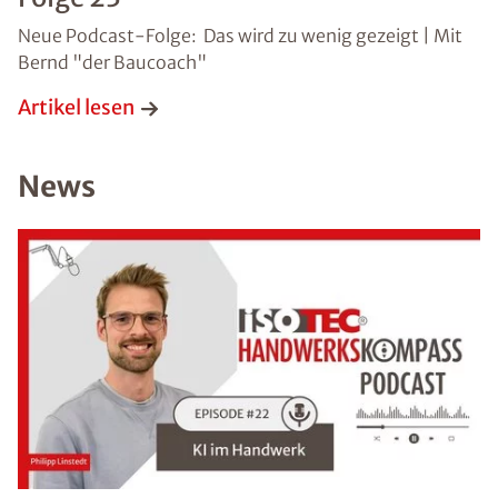
Neue Podcast-Folge: Das wird zu wenig gezeigt | Mit
Bernd "der Baucoach"
Artikel lesen
News
Bild hochladen
(Dateiformat: JPEG, TIFF, PNG oder PDF bis 50
MB)
*Pflichtangaben. Ihre Daten werden von uns stets
vertraulich behandelt.
Datenschutzhinweis
gelesen
Absenden