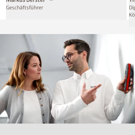
Geschäftsführer
Di
Kö