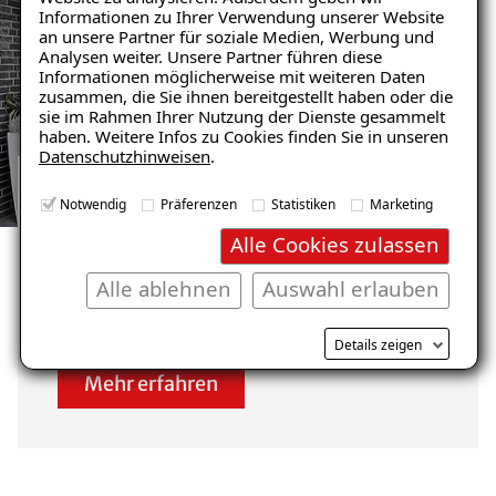
Ratgeber „Sofort-Tipps gegen
Informationen zu Ihrer Verwendung unserer Website
Feuchtigkeit“
an unsere Partner für soziale Medien, Werbung und
Analysen weiter. Unsere Partner führen diese
– jetzt kostenlos
Informationen möglicherweise mit weiteren Daten
zusammen, die Sie ihnen bereitgestellt haben oder die
herunterladen!
sie im Rahmen Ihrer Nutzung der Dienste gesammelt
haben. Weitere Infos zu Cookies finden Sie in unseren
Datenschutzhinweisen
.
E-Mail eingeben
Notwendig
Präferenzen
Statistiken
Marketing
GARAGENSANIERUNG REFERENZEN
ANSEHEN
Alle Cookies zulassen
Unsere zufriedenen
Alle ablehnen
Auswahl erlauben
Kunden im Raum Bad Tölz
Kostenlosen Ratgeber anfordern
Details zeigen
Mehr erfahren
Voraussetzung für den Erhalt des kostenfreien
Ratgebers ist die Anmeldung zu unserem Newsletter.