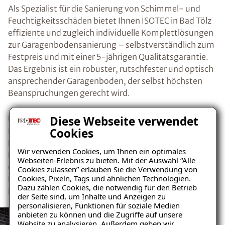
Als Spezialist für die Sanierung von Schimmel- und
Feuchtigkeitsschäden bietet Ihnen ISOTEC in Bad Tölz
effiziente und zugleich individuelle Komplettlösungen
zur Garagenbodensanierung – selbstverständlich zum
Festpreis und mit einer 5-jährigen Qualitätsgarantie.
Das Ergebnis ist ein robuster, rutschfester und optisch
ansprechender Garagenboden, der selbst höchsten
Beanspruchungen gerecht wird.
Diese Webseite verwendet
Unser speziell konzipiertes dünnschichtiges
Cookies
Beschichtungssystem sorgt dabei für eine optimale
Haftung zwischen Belag und Untergrund. Neben der
Wir verwenden Cookies, um Ihnen ein optimales
Erneuerung des Garagenbodens umfasst die Sanierung
Webseiten-Erlebnis zu bieten. Mit der Auswahl “Alle
(bei Bedarf) auch die Beseitigung übriger
Cookies zulassen” erlauben Sie die Verwendung von
Cookies, Pixeln, Tags und ähnlichen Technologien.
Feuchtigkeitsquellen. Auch bereits bestehende
Dazu zählen Cookies, die notwendig für den Betrieb
Feuchtigkeitsschäden werden dabei von uns behoben.
der Seite sind, um Inhalte und Anzeigen zu
personalisieren, Funktionen für soziale Medien
anbieten zu können und die Zugriffe auf unsere
Website zu analysieren. Außerdem geben wir