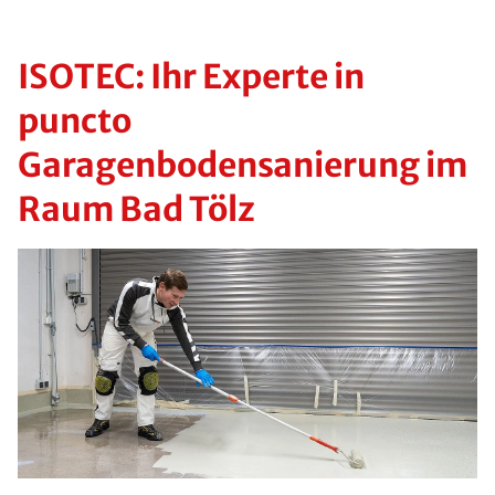
ISOTEC: Ihr Experte in
puncto
Garagenbodensanierung im
Raum Bad Tölz