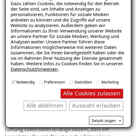
Besser ist die so genannte Stoßlüftung. Dabei wird das
Dazu zählen Cookies, die notwendig für den Betrieb
der Seite sind, um Inhalte und Anzeigen zu
Fenster kurzzeitig ganz geöffnet und anschließend
personalisieren, Funktionen für soziale Medien
wieder geschlossen. Diese Form der Fensterlüftung
anbieten zu können und die Zugriffe auf unsere
ermöglicht im gleichen Zeitraum einen etwa 30-fach
Website zu analysieren. Außerdem geben wir
Informationen zu Ihrer Verwendung unserer Website
höheren Luftaustausch als eine Spaltlüftung.
Ratgeber „Schimmel“
an unsere Partner für soziale Medien, Werbung und
Analysen weiter. Unsere Partner führen diese
– jetzt kostenlos erhalten!
Informationen möglicherweise mit weiteren Daten
In der Praxis bedeutet das, dass z. B. mit einer
zusammen, die Sie ihnen bereitgestellt haben oder die
Stoßlüftung bei einem Raum von 40 Kubikmetern,
sie im Rahmen Ihrer Nutzung der Dienste gesammelt
einer Fensterfläche von 1 Meter und einer
haben. Weitere Infos zu Cookies finden Sie in unseren
Datenschutzhinweisen
.
Temperaturdifferenz von 13 Kelvin (K) zwischen Innen-
E-Mail eingeben
und Außentemperaturn die relative Raumluftfeuchte
Notwendig
Präferenzen
Statistiken
Marketing
von 100 auf 53 Prozent in weniger als 3 Minuten
abgesenkt werden kann.
Alle Cookies zulassen
Alle ablehnen
Auswahl erlauben
Eine Stoßlüftung muss bei normaler
Kostenlosen Ratgeber anfordern
Wohnraumnutzung erfahrungsgemäß mindestens
Details zeigen
zwei- bis dreimal am Tag erfolgen. Jede einzelne
Voraussetzung für den Erhalt des kostenfreien
Lüftung sollte dabei so lange dauern, dass ein
Ratgebers ist die Anmeldung zu unserem Newsletter.