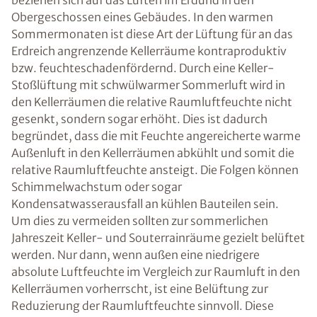
beziehen sich auf das Lüften im Erdund in den
Obergeschossen eines Gebäudes. In den warmen
Sommermonaten ist diese Art der Lüftung für an das
Erdreich angrenzende Kellerräume kontraproduktiv
bzw. feuchteschadenfördernd. Durch eine Keller-
Stoßlüftung mit schwülwarmer Sommerluft wird in
den Kellerräumen die relative Raumluftfeuchte nicht
gesenkt, sondern sogar erhöht. Dies ist dadurch
begründet, dass die mit Feuchte angereicherte warme
Außenluft in den Kellerräumen abkühlt und somit die
relative Raumluftfeuchte ansteigt. Die Folgen können
Schimmelwachstum oder sogar
Kondensatwasserausfall an kühlen Bauteilen sein.
Um dies zu vermeiden sollten zur sommerlichen
Jahreszeit Keller- und Souterrainräume gezielt belüftet
werden. Nur dann, wenn außen eine niedrigere
absolute Luftfeuchte im Vergleich zur Raumluft in den
Kellerräumen vorherrscht, ist eine Belüftung zur
Reduzierung der Raumluftfeuchte sinnvoll. Diese