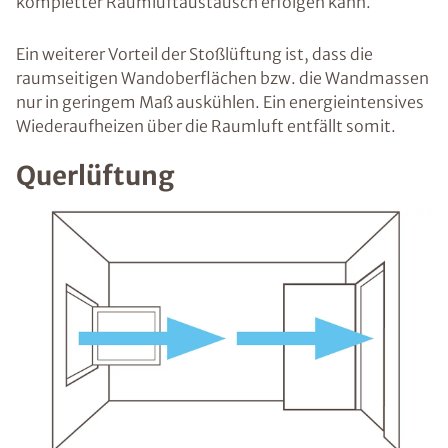
kompletter Raumluftaustausch erfolgen kann.
Ein weiterer Vorteil der Stoßlüftung ist, dass die
raumseitigen Wandoberflächen bzw. die Wandmassen
nur in geringem Maß auskühlen. Ein energieintensives
Wiederaufheizen über die Raumluft entfällt somit.
Querlüftung