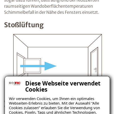
sogar dazu führen, dass aufgrund der reduzierten
raumseitigen Wandoberflächentemperaturen
Schimmelbefall in der Nähe des Fensters einsetzt.
Stoßlüftung
Diese Webseite verwendet
Cookies
Wir verwenden Cookies, um Ihnen ein optimales
Besser ist die Stoßlüftung, denn so ist ein ausreichender
Webseiten-Erlebnis zu bieten. Mit der Auswahl “Alle
Luftaustausch garantiert.
Cookies zulassen” erlauben Sie die Verwendung von
Cookies, Pixeln, Tags und ähnlichen Technologien.