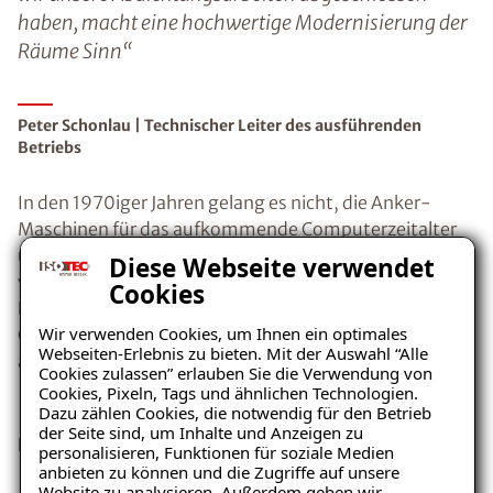
haben, macht eine hochwertige Modernisierung der
Räume Sinn“
Peter Schonlau | Technischer Leiter des ausführenden
Betriebs
In den 1970iger Jahren gelang es nicht, die Anker-
Maschinen für das aufkommende Computerzeitalter
umzustellen. 1976 dann der Konkurs. Auf einer Länge
Diese Webseite verwendet
von über 2.000 Metern wurde die ISOTEC-
Cookies
Horizontalsperre eingebracht und mehr als 1.000
Wir verwenden Cookies, um Ihnen ein optimales
Quadratmeter wurden von uns fachgerecht von innen
Webseiten-Erlebnis zu bieten. Mit der Auswahl “Alle
abgedichtet.
Cookies zulassen” erlauben Sie die Verwendung von
Cookies, Pixeln, Tags und ähnlichen Technologien.
Dazu zählen Cookies, die notwendig für den Betrieb
»
Aus dem alten Werksgelände sollen über 90
der Seite sind, um Inhalte und Anzeigen zu
Loftwohnungen und Gewerberäume werden
«,
personalisieren, Funktionen für soziale Medien
anbieten zu können und die Zugriffe auf unsere
Website zu analysieren. Außerdem geben wir