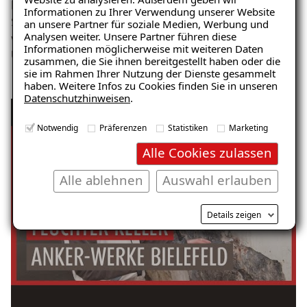
berichtet der Inhaber des ausführenden Fachbetriebes,
Informationen zu Ihrer Verwendung unserer Website
Stephan Zwiener. Für die Stadt Bielefeld ist es ein sehr
an unsere Partner für soziale Medien, Werbung und
Analysen weiter. Unsere Partner führen diese
wichtiges Projekt. Zeigt es doch exemplarisch den
Informationen möglicherweise mit weiteren Daten
Umbruch vom Industriezeitalter ins Hier und Jetzt.
zusammen, die Sie ihnen bereitgestellt haben oder die
sie im Rahmen Ihrer Nutzung der Dienste gesammelt
haben. Weitere Infos zu Cookies finden Sie in unseren
Datenschutzhinweisen
.
Keller abdichten von innen | Schutz der
Anker-Werke in Bielefeld vor Feuchte
Notwendig
Präferenzen
Statistiken
Marketing
Alle Cookies zulassen
Alle ablehnen
Auswahl erlauben
Details zeigen