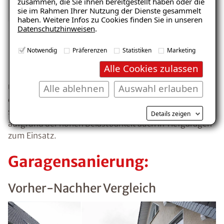
zusammen, die Sie ihnen bereitgestellt haben oder die
sie im Rahmen Ihrer Nutzung der Dienste gesammelt
haben. Weitere Infos zu Cookies finden Sie in unseren
Datenschutzhinweisen
.
Notwendig
Präferenzen
Statistiken
Marketing
ISOTEC-Qualität
Alle Cookies zulassen
Alle ablehnen
Auswahl erlauben
Umfangreich geprüft – unabhängig bestätigt. Die bei
der ISOTEC-Garagensanierung eingesetzten Produkte
sind zertifiziert, diffusionsfähig und kommen
Details zeigen
aufgrund der hohen Belastbarkeit auch in Tiefgaragen
zum Einsatz.
Garagensanierung:
Vorher-Nachher Vergleich